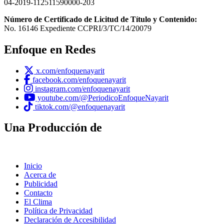
04-2019-112511590000-203
Número de Certificado de Licitud de Título y Contenido:
No. 16146 Expediente CCPRI/3/TC/14/20079
Enfoque en Redes
x.com/enfoquenayarit
facebook.com/enfoquenayarit
instagram.com/enfoquenayarit
youtube.com/@PeriodicoEnfoqueNayarit
tiktok.com/@enfoquenayarit
Una Producción de
Inicio
Acerca de
Publicidad
Contacto
El Clima
Política de Privacidad
Declaración de Accesibilidad