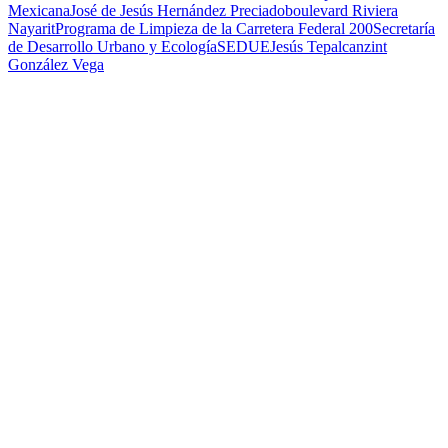
Mexicana
José de Jesús Hernández Preciado
boulevard Riviera
Nayarit
Programa de Limpieza de la Carretera Federal 200
Secretaría
de Desarrollo Urbano y Ecología
SEDUE
Jesús Tepalcanzint
González Vega