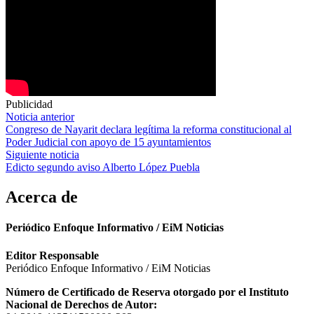
Publicidad
Navegación
Noticia anterior
Congreso de Nayarit declara legítima la reforma constitucional al
de
Poder Judicial con apoyo de 15 ayuntamientos
entradas
Siguiente noticia
Edicto segundo aviso Alberto López Puebla
Acerca de
Periódico Enfoque Informativo / EiM Noticias
Editor Responsable
Periódico Enfoque Informativo / EiM Noticias
Número de Certificado de Reserva otorgado por el Instituto
Nacional de Derechos de Autor: