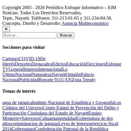
Copyright 2005 - 2026 Periódico Enfoque Informativo – EiM
Noticias. Todos Los Derechos Reservados.
Tepic, Nayarit. Teléfonos: 311-213-01-65 y 311-234-84-56.
Concepto, Diseño y Desarrollo:
Agencia Multieconomico
Buscar:
Secciones para visitar
Cartones
COVID-19
De
Interés
Deportes
Destacados
Edictos
Educación
Elecciones
Enfoque
TV
General
Impreso
Internacional
Lo
Último
Nacional
Naturaleza
Nayarit
Opinión
Palacio
Nacional
Publicidad
Reporte 911
UAN
Zona Trendy
Temas de interés
agua de jamaica
Instituto Nacional de Estadística y Geografía
Los
Códigos del Universo
Centro Estatal de Prevención del Delito y
Participación Ciudadana del Estado de Nayarit
Equipo
Monterrey
Sanvezzo
Cahuama
mortalidad
Gobernatura de dos
años
contaminacion de lagunas
Leyes de Ingresos
ejercicio fiscal
2014
Gobernatura
Confederación Patronal de la República