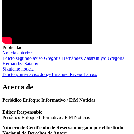
Publicidad
Navegación
Noticia anterior
Edicto segundo aviso Gregoria Hernández Zatarain y/o Gregoria
de
Hernández Sataray.
entradas
Siguiente noticia
Edicto primer aviso Jorge Emanuel Rivera Lamas.
Acerca de
Periódico Enfoque Informativo / EiM Noticias
Editor Responsable
Periódico Enfoque Informativo / EiM Noticias
Número de Certificado de Reserva otorgado por el Instituto
Nacional de Derechos de Autor: