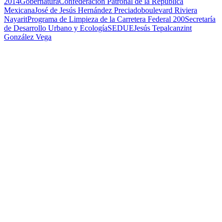
2014
Gobernatura
Confederación Patronal de la República
Mexicana
José de Jesús Hernández Preciado
boulevard Riviera
Nayarit
Programa de Limpieza de la Carretera Federal 200
Secretaría
de Desarrollo Urbano y Ecología
SEDUE
Jesús Tepalcanzint
González Vega