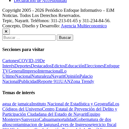
Declaración de Accesibilidad
Copyright 2005 - 2026 Periódico Enfoque Informativo – EiM
Noticias. Todos Los Derechos Reservados.
Tepic, Nayarit. Teléfonos: 311-213-01-65 y 311-234-84-56.
Concepto, Diseño y Desarrollo:
Agencia Multieconomico
Buscar:
Secciones para visitar
Cartones
COVID-19
De
Interés
Deportes
Destacados
Edictos
Educación
Elecciones
Enfoque
TV
General
Impreso
Internacional
Lo
Último
Nacional
Naturaleza
Nayarit
Opinión
Palacio
Nacional
Publicidad
Reporte 911
UAN
Zona Trendy
Temas de interés
agua de jamaica
Instituto Nacional de Estadística y Geografía
Los
Códigos del Universo
Centro Estatal de Prevención del Delito y
Participación Ciudadana del Estado de Nayarit
Equipo
Monterrey
Sanvezzo
Cahuama
mortalidad
Gobernatura de dos
años
contaminacion de lagunas
Leyes de Ingresos
ejercicio fiscal