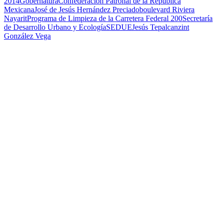
2014
Gobernatura
Confederación Patronal de la República
Mexicana
José de Jesús Hernández Preciado
boulevard Riviera
Nayarit
Programa de Limpieza de la Carretera Federal 200
Secretaría
de Desarrollo Urbano y Ecología
SEDUE
Jesús Tepalcanzint
González Vega