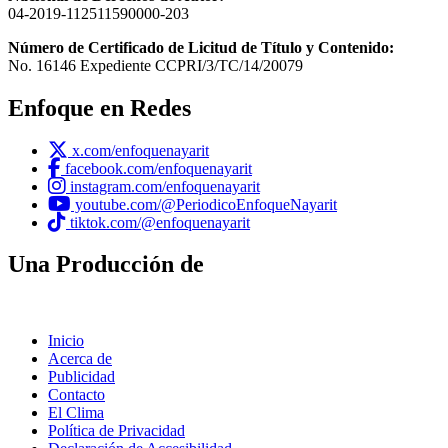
04-2019-112511590000-203
Número de Certificado de Licitud de Título y Contenido:
No. 16146 Expediente CCPRI/3/TC/14/20079
Enfoque en Redes
x.com/enfoquenayarit
facebook.com/enfoquenayarit
instagram.com/enfoquenayarit
youtube.com/@PeriodicoEnfoqueNayarit
tiktok.com/@enfoquenayarit
Una Producción de
Inicio
Acerca de
Publicidad
Contacto
El Clima
Política de Privacidad