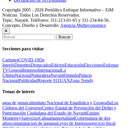
Declaración de Accesibilidad
Copyright 2005 - 2026 Periódico Enfoque Informativo – EiM
Noticias. Todos Los Derechos Reservados.
Tepic, Nayarit. Teléfonos: 311-213-01-65 y 311-234-84-56.
Concepto, Diseño y Desarrollo:
Agencia Multieconomico
Buscar:
Secciones para visitar
Cartones
COVID-19
De
Interés
Deportes
Destacados
Edictos
Educación
Elecciones
Enfoque
TV
General
Impreso
Internacional
Lo
Último
Nacional
Naturaleza
Nayarit
Opinión
Palacio
Nacional
Publicidad
Reporte 911
UAN
Zona Trendy
Temas de interés
agua de jamaica
Instituto Nacional de Estadística y Geografía
Los
Códigos del Universo
Centro Estatal de Prevención del Delito y
Participación Ciudadana del Estado de Nayarit
Equipo
Monterrey
Sanvezzo
Cahuama
mortalidad
Gobernatura de dos
años
contaminacion de lagunas
Leyes de Ingresos
ejercicio fiscal