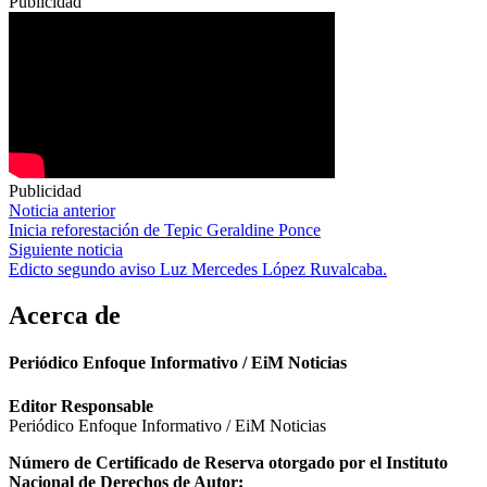
Publicidad
Publicidad
Navegación
Noticia anterior
Inicia reforestación de Tepic Geraldine Ponce
de
Siguiente noticia
entradas
Edicto segundo aviso Luz Mercedes López Ruvalcaba.
Acerca de
Periódico Enfoque Informativo / EiM Noticias
Editor Responsable
Periódico Enfoque Informativo / EiM Noticias
Número de Certificado de Reserva otorgado por el Instituto
Nacional de Derechos de Autor: