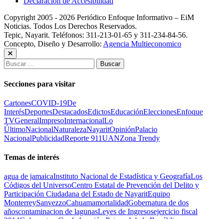
Declaración de Accesibilidad
Copyright 2005 - 2026 Periódico Enfoque Informativo – EiM
Noticias. Todos Los Derechos Reservados.
Tepic, Nayarit. Teléfonos: 311-213-01-65 y 311-234-84-56.
Concepto, Diseño y Desarrollo:
Agencia Multieconomico
Buscar:
Secciones para visitar
Cartones
COVID-19
De
Interés
Deportes
Destacados
Edictos
Educación
Elecciones
Enfoque
TV
General
Impreso
Internacional
Lo
Último
Nacional
Naturaleza
Nayarit
Opinión
Palacio
Nacional
Publicidad
Reporte 911
UAN
Zona Trendy
Temas de interés
agua de jamaica
Instituto Nacional de Estadística y Geografía
Los
Códigos del Universo
Centro Estatal de Prevención del Delito y
Participación Ciudadana del Estado de Nayarit
Equipo
Monterrey
Sanvezzo
Cahuama
mortalidad
Gobernatura de dos
años
contaminacion de lagunas
Leyes de Ingresos
ejercicio fiscal