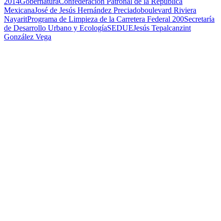
2014
Gobernatura
Confederación Patronal de la República
Mexicana
José de Jesús Hernández Preciado
boulevard Riviera
Nayarit
Programa de Limpieza de la Carretera Federal 200
Secretaría
de Desarrollo Urbano y Ecología
SEDUE
Jesús Tepalcanzint
González Vega