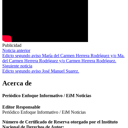
Publicidad
Navegación
Noticia anterior
Edicto segundo aviso María del Carmen Herrera Rodríguez y/o Ma.
de
del Carmen Herrera Rodríguez y/o Carmen Herrera Rodríguez.
entradas
Siguiente noticia
Edicto segundo aviso José Manuel Suarez.
Acerca de
Periódico Enfoque Informativo / EiM Noticias
Editor Responsable
Periódico Enfoque Informativo / EiM Noticias
Número de Certificado de Reserva otorgado por el Instituto
Nacional de Derechos de Autor: