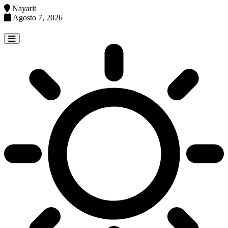
Nayarit
Agosto 7, 2026
Skip
to
content