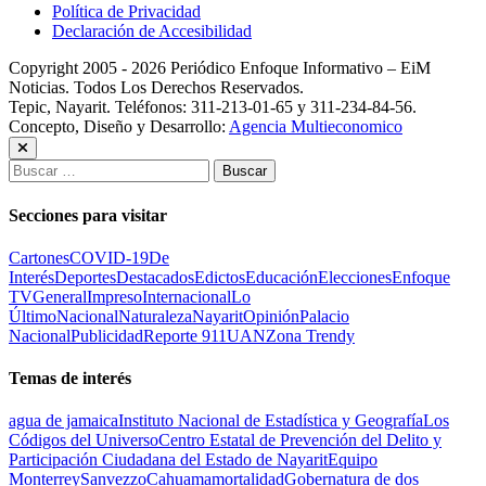
Política de Privacidad
Declaración de Accesibilidad
Copyright 2005 - 2026 Periódico Enfoque Informativo – EiM
Noticias. Todos Los Derechos Reservados.
Tepic, Nayarit. Teléfonos: 311-213-01-65 y 311-234-84-56.
Concepto, Diseño y Desarrollo:
Agencia Multieconomico
Buscar:
Secciones para visitar
Cartones
COVID-19
De
Interés
Deportes
Destacados
Edictos
Educación
Elecciones
Enfoque
TV
General
Impreso
Internacional
Lo
Último
Nacional
Naturaleza
Nayarit
Opinión
Palacio
Nacional
Publicidad
Reporte 911
UAN
Zona Trendy
Temas de interés
agua de jamaica
Instituto Nacional de Estadística y Geografía
Los
Códigos del Universo
Centro Estatal de Prevención del Delito y
Participación Ciudadana del Estado de Nayarit
Equipo
Monterrey
Sanvezzo
Cahuama
mortalidad
Gobernatura de dos