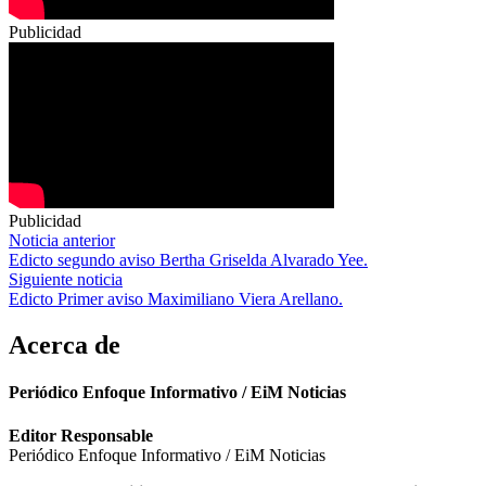
Publicidad
Publicidad
Navegación
Noticia anterior
Edicto segundo aviso Bertha Griselda Alvarado Yee.
de
Siguiente noticia
entradas
Edicto Primer aviso Maximiliano Viera Arellano.
Acerca de
Periódico Enfoque Informativo / EiM Noticias
Editor Responsable
Periódico Enfoque Informativo / EiM Noticias