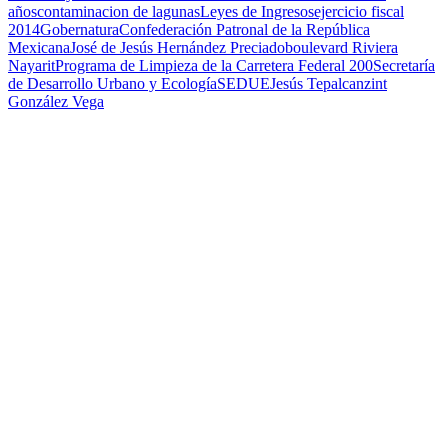
años
contaminacion de lagunas
Leyes de Ingresos
ejercicio fiscal
2014
Gobernatura
Confederación Patronal de la República
Mexicana
José de Jesús Hernández Preciado
boulevard Riviera
Nayarit
Programa de Limpieza de la Carretera Federal 200
Secretaría
de Desarrollo Urbano y Ecología
SEDUE
Jesús Tepalcanzint
González Vega