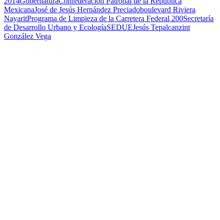
2014
Gobernatura
Confederación Patronal de la República
Mexicana
José de Jesús Hernández Preciado
boulevard Riviera
Nayarit
Programa de Limpieza de la Carretera Federal 200
Secretaría
de Desarrollo Urbano y Ecología
SEDUE
Jesús Tepalcanzint
González Vega