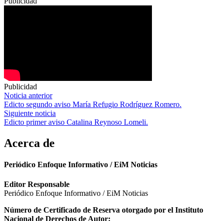
Publicidad
Publicidad
Navegación
Noticia anterior
Edicto segundo aviso María Refugio Rodríguez Romero.
de
Siguiente noticia
entradas
Edicto primer aviso Catalina Reynoso Lomeli.
Acerca de
Periódico Enfoque Informativo / EiM Noticias
Editor Responsable
Periódico Enfoque Informativo / EiM Noticias
Número de Certificado de Reserva otorgado por el Instituto
Nacional de Derechos de Autor: