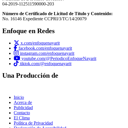
04-2019-112511590000-203
Número de Certificado de Licitud de Título y Contenido:
No. 16146 Expediente CCPRI/3/TC/14/20079
Enfoque en Redes
x.com/enfoquenayarit
facebook.com/enfoquenayarit
instagram.com/enfoquenayarit
youtube.com/@PeriodicoEnfoqueNayarit
tiktok.com/@enfoquenayarit
Una Producción de
Inicio
Acerca de
Publicidad
Contacto
El Clima
Política de Privacidad