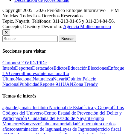
Declaración de Accesibilidad
Copyright 2005 - 2026 Periódico Enfoque Informativo – EiM
Noticias. Todos Los Derechos Reservados.
Tepic, Nayarit. Teléfonos: 311-213-01-65 y 311-234-84-56.
Concepto, Diseño y Desarrollo:
Agencia Multieconomico
Buscar:
Secciones para visitar
Cartones
COVID-19
De
Interés
Deportes
Destacados
Edictos
Educación
Elecciones
Enfoque
TV
General
Impreso
Internacional
Lo
Último
Nacional
Naturaleza
Nayarit
Opinión
Palacio
Nacional
Publicidad
Reporte 911
UAN
Zona Trendy
Temas de interés
agua de jamaica
Instituto Nacional de Estadística y Geografía
Los
Códigos del Universo
Centro Estatal de Prevención del Delito y
Participación Ciudadana del Estado de Nayarit
Equipo
Monterrey
Sanvezzo
Cahuama
mortalidad
Gobernatura de dos
años
contaminacion de lagunas
Leyes de Ingresos
ejercicio fiscal