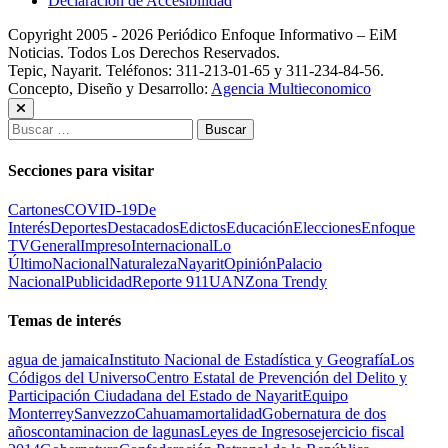
Declaración de Accesibilidad
Copyright 2005 - 2026 Periódico Enfoque Informativo – EiM
Noticias. Todos Los Derechos Reservados.
Tepic, Nayarit. Teléfonos: 311-213-01-65 y 311-234-84-56.
Concepto, Diseño y Desarrollo:
Agencia Multieconomico
Buscar:
Secciones para visitar
Cartones
COVID-19
De
Interés
Deportes
Destacados
Edictos
Educación
Elecciones
Enfoque
TV
General
Impreso
Internacional
Lo
Último
Nacional
Naturaleza
Nayarit
Opinión
Palacio
Nacional
Publicidad
Reporte 911
UAN
Zona Trendy
Temas de interés
agua de jamaica
Instituto Nacional de Estadística y Geografía
Los
Códigos del Universo
Centro Estatal de Prevención del Delito y
Participación Ciudadana del Estado de Nayarit
Equipo
Monterrey
Sanvezzo
Cahuama
mortalidad
Gobernatura de dos
años
contaminacion de lagunas
Leyes de Ingresos
ejercicio fiscal