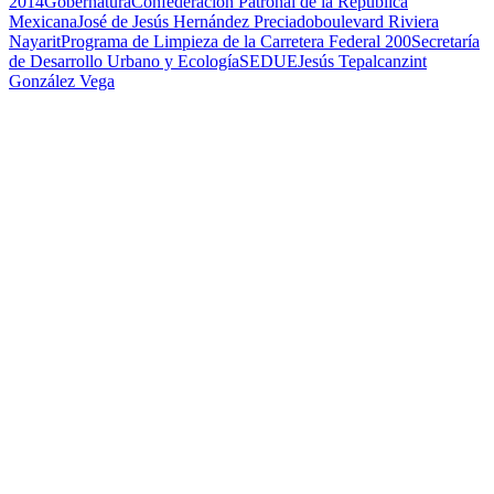
2014
Gobernatura
Confederación Patronal de la República
Mexicana
José de Jesús Hernández Preciado
boulevard Riviera
Nayarit
Programa de Limpieza de la Carretera Federal 200
Secretaría
de Desarrollo Urbano y Ecología
SEDUE
Jesús Tepalcanzint
González Vega