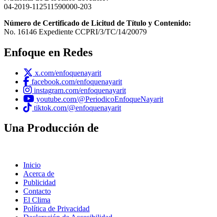
04-2019-112511590000-203
Número de Certificado de Licitud de Título y Contenido:
No. 16146 Expediente CCPRI/3/TC/14/20079
Enfoque en Redes
x.com/enfoquenayarit
facebook.com/enfoquenayarit
instagram.com/enfoquenayarit
youtube.com/@PeriodicoEnfoqueNayarit
tiktok.com/@enfoquenayarit
Una Producción de
Inicio
Acerca de
Publicidad
Contacto
El Clima
Política de Privacidad