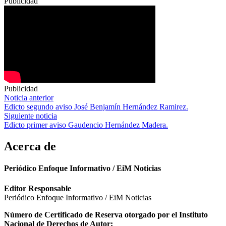
Publicidad
Publicidad
Navegación
Noticia anterior
Edicto segundo aviso José Benjamín Hernández Ramirez.
de
Siguiente noticia
entradas
Edicto primer aviso Gaudencio Hernández Madera.
Acerca de
Periódico Enfoque Informativo / EiM Noticias
Editor Responsable
Periódico Enfoque Informativo / EiM Noticias
Número de Certificado de Reserva otorgado por el Instituto
Nacional de Derechos de Autor: