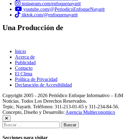
instagram.com/enfoquenayarit
youtube.com/@PeriodicoEnfoqueNayarit
tiktok.com/@enfoquenayarit
Una Producción de
Inicio
Acerca de
Publicidad
Contacto
El Clima
Política de Privacidad
Declaración de Accesibilidad
Copyright 2005 - 2026 Periódico Enfoque Informativo – EiM
Noticias. Todos Los Derechos Reservados.
Tepic, Nayarit. Teléfonos: 311-213-01-65 y 311-234-84-56.
Concepto, Diseño y Desarrollo:
Agencia Multieconomico
Buscar:
Secciones para visitar