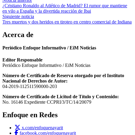
Navegación
Noticia anterior
¿Cristiano Ronaldo al Atlético de Madrid? El rumor que mantiene
de
en vilo a España y la divertida reacción de Ibai
entradas
Siguiente noticia
Tres muertos y dos heridos en tiroteo en centro comercial de Indiana
Acerca de
Periódico Enfoque Informativo / EiM Noticias
Editor Responsable
Periódico Enfoque Informativo / EiM Noticias
Número de Certificado de Reserva otorgado por el Instituto
Nacional de Derechos de Autor:
04-2019-112511590000-203
Número de Certificado de Licitud de Título y Contenido:
No. 16146 Expediente CCPRI/3/TC/14/20079
Enfoque en Redes
x.com/enfoquenayarit
facebook.com/enfoquenayarit