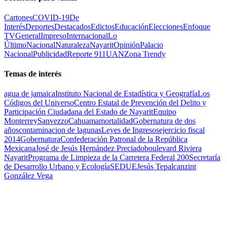
Cartones
COVID-19
De
Interés
Deportes
Destacados
Edictos
Educación
Elecciones
Enfoque
TV
General
Impreso
Internacional
Lo
Último
Nacional
Naturaleza
Nayarit
Opinión
Palacio
Nacional
Publicidad
Reporte 911
UAN
Zona Trendy
Temas de interés
agua de jamaica
Instituto Nacional de Estadística y Geografía
Los
Códigos del Universo
Centro Estatal de Prevención del Delito y
Participación Ciudadana del Estado de Nayarit
Equipo
Monterrey
Sanvezzo
Cahuama
mortalidad
Gobernatura de dos
años
contaminacion de lagunas
Leyes de Ingresos
ejercicio fiscal
2014
Gobernatura
Confederación Patronal de la República
Mexicana
José de Jesús Hernández Preciado
boulevard Riviera
Nayarit
Programa de Limpieza de la Carretera Federal 200
Secretaría
de Desarrollo Urbano y Ecología
SEDUE
Jesús Tepalcanzint
González Vega