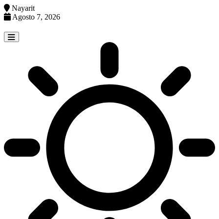
Nayarit
Agosto 7, 2026
Skip
to
content