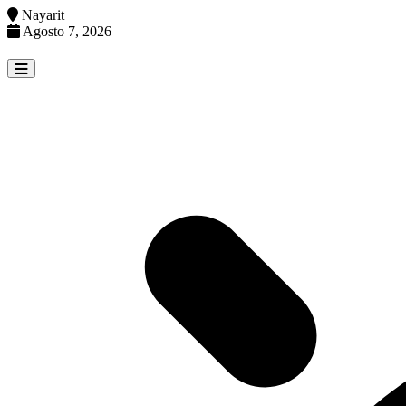
Nayarit
Agosto 7, 2026
Skip
to
content