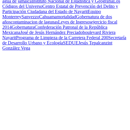
agua de jamaica
Instituto Nacional de Estadística y Geografía
Los
Códigos del Universo
Centro Estatal de Prevención del Delito y
Participación Ciudadana del Estado de Nayarit
Equipo
Monterrey
Sanvezzo
Cahuama
mortalidad
Gobernatura de dos
años
contaminacion de lagunas
Leyes de Ingresos
ejercicio fiscal
2014
Gobernatura
Confederación Patronal de la República
Mexicana
José de Jesús Hernández Preciado
boulevard Riviera
Nayarit
Programa de Limpieza de la Carretera Federal 200
Secretaría
de Desarrollo Urbano y Ecología
SEDUE
Jesús Tepalcanzint
González Vega