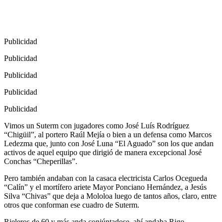
Publicidad
Publicidad
Publicidad
Publicidad
Publicidad
Vimos un Suterm con jugadores como José Luís Rodríguez
“Chigüil”, al portero Raúl Mejía o bien a un defensa como Marcos
Ledezma que, junto con José Luna “El Aguado” son los que andan
activos de aquel equipo que dirigió de manera excepcional José
Conchas “Cheperillas”.
Pero también andaban con la casaca electricista Carlos Ocegueda
“Calín” y el mortífero ariete Mayor Ponciano Hernández, a Jesús
Silva “Chivas” que deja a Mololoa luego de tantos años, claro, entre
otros que conforman ese cuadro de Suterm.
Rieleros de 60 y más anda conjúntadose, ahí andaba Rigo