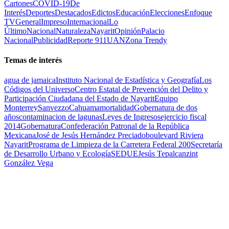
Cartones
COVID-19
De
Interés
Deportes
Destacados
Edictos
Educación
Elecciones
Enfoque
TV
General
Impreso
Internacional
Lo
Último
Nacional
Naturaleza
Nayarit
Opinión
Palacio
Nacional
Publicidad
Reporte 911
UAN
Zona Trendy
Temas de interés
agua de jamaica
Instituto Nacional de Estadística y Geografía
Los
Códigos del Universo
Centro Estatal de Prevención del Delito y
Participación Ciudadana del Estado de Nayarit
Equipo
Monterrey
Sanvezzo
Cahuama
mortalidad
Gobernatura de dos
años
contaminacion de lagunas
Leyes de Ingresos
ejercicio fiscal
2014
Gobernatura
Confederación Patronal de la República
Mexicana
José de Jesús Hernández Preciado
boulevard Riviera
Nayarit
Programa de Limpieza de la Carretera Federal 200
Secretaría
de Desarrollo Urbano y Ecología
SEDUE
Jesús Tepalcanzint
González Vega