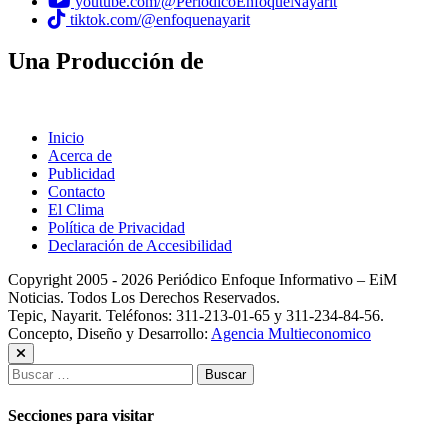
youtube.com/@PeriodicoEnfoqueNayarit
tiktok.com/@enfoquenayarit
Una Producción de
Inicio
Acerca de
Publicidad
Contacto
El Clima
Política de Privacidad
Declaración de Accesibilidad
Copyright 2005 - 2026 Periódico Enfoque Informativo – EiM
Noticias. Todos Los Derechos Reservados.
Tepic, Nayarit. Teléfonos: 311-213-01-65 y 311-234-84-56.
Concepto, Diseño y Desarrollo:
Agencia Multieconomico
Buscar:
Secciones para visitar