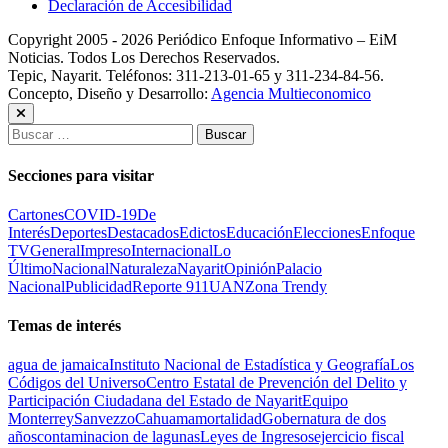
Declaración de Accesibilidad
Copyright 2005 - 2026 Periódico Enfoque Informativo – EiM
Noticias. Todos Los Derechos Reservados.
Tepic, Nayarit. Teléfonos: 311-213-01-65 y 311-234-84-56.
Concepto, Diseño y Desarrollo:
Agencia Multieconomico
Buscar:
Secciones para visitar
Cartones
COVID-19
De
Interés
Deportes
Destacados
Edictos
Educación
Elecciones
Enfoque
TV
General
Impreso
Internacional
Lo
Último
Nacional
Naturaleza
Nayarit
Opinión
Palacio
Nacional
Publicidad
Reporte 911
UAN
Zona Trendy
Temas de interés
agua de jamaica
Instituto Nacional de Estadística y Geografía
Los
Códigos del Universo
Centro Estatal de Prevención del Delito y
Participación Ciudadana del Estado de Nayarit
Equipo
Monterrey
Sanvezzo
Cahuama
mortalidad
Gobernatura de dos
años
contaminacion de lagunas
Leyes de Ingresos
ejercicio fiscal