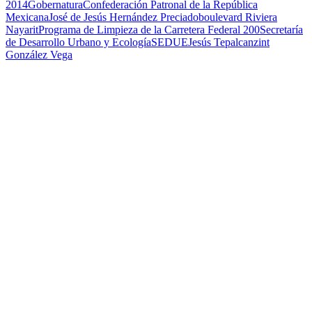
2014
Gobernatura
Confederación Patronal de la República
Mexicana
José de Jesús Hernández Preciado
boulevard Riviera
Nayarit
Programa de Limpieza de la Carretera Federal 200
Secretaría
de Desarrollo Urbano y Ecología
SEDUE
Jesús Tepalcanzint
González Vega