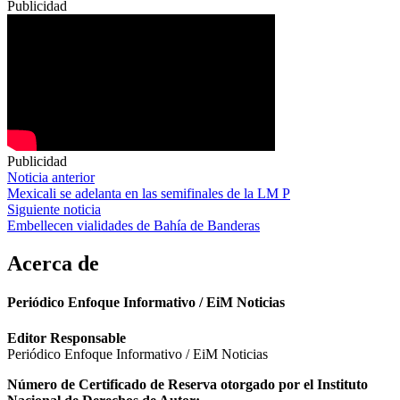
Publicidad
Publicidad
Navegación
Noticia anterior
Mexicali se adelanta en las semifinales de la LM P
de
Siguiente noticia
entradas
Embellecen vialidades de Bahía de Banderas
Acerca de
Periódico Enfoque Informativo / EiM Noticias
Editor Responsable
Periódico Enfoque Informativo / EiM Noticias
Número de Certificado de Reserva otorgado por el Instituto