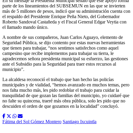
En su mensaje la Presidenta Municipal señaló que este apoyo forma
parte de los lineamientos del SUBSEMUN en las que se invierten
más de 5 millones de pesos, indicó que su administración cuenta con
el respaldo del Presidente Enrique Peña Nieto, del Gobernador
Roberto Sandoval Castañeda y el Fiscal General Edgar Veytia con
el llamado mando único.
A nombre de sus compañeros, Juan Carlos Aguayo, elemento de
Seguridad Pública, se dijo contento por estas nuevas herramientas
que tienen para trabajar, “nos sentimos satisfechos como aquel
campesino que recibe implementos para trabajar su tierra, le
agradecemos señora presidenta municipal su esfuerzo, las gestiones
ante el Subsidio para la Seguridad para traer estos recursos al
municipio”.
La alcaldesa reconoció el trabajo que han hecho las policías
municipales y de vialidad, “hemos avanzado en muchos temas, pero
nos falta mucho más, les pido redoblar el trabajo para cuidar la
tranquilidad de que gozan las familias del municipio, yo cuidaré que
no falte su quincena, traeré más obra pública, solo les pido que no
descuiden el orden de que gozamos en la localidad” concluyó.
Fátima del Sol Gómez Montero
Santiago Ixcuintla