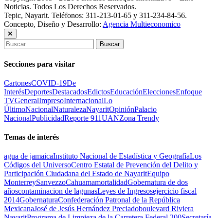
Noticias. Todos Los Derechos Reservados.
Tepic, Nayarit. Teléfonos: 311-213-01-65 y 311-234-84-56.
Concepto, Diseño y Desarrollo:
Agencia Multieconomico
Buscar:
Secciones para visitar
Cartones
COVID-19
De
Interés
Deportes
Destacados
Edictos
Educación
Elecciones
Enfoque
TV
General
Impreso
Internacional
Lo
Último
Nacional
Naturaleza
Nayarit
Opinión
Palacio
Nacional
Publicidad
Reporte 911
UAN
Zona Trendy
Temas de interés
agua de jamaica
Instituto Nacional de Estadística y Geografía
Los
Códigos del Universo
Centro Estatal de Prevención del Delito y
Participación Ciudadana del Estado de Nayarit
Equipo
Monterrey
Sanvezzo
Cahuama
mortalidad
Gobernatura de dos
años
contaminacion de lagunas
Leyes de Ingresos
ejercicio fiscal
2014
Gobernatura
Confederación Patronal de la República
Mexicana
José de Jesús Hernández Preciado
boulevard Riviera
Nayarit
Programa de Limpieza de la Carretera Federal 200
Secretaría