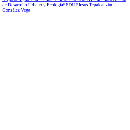
de Desarrollo Urbano y Ecología
SEDUE
Jesús Tepalcanzint
González Vega