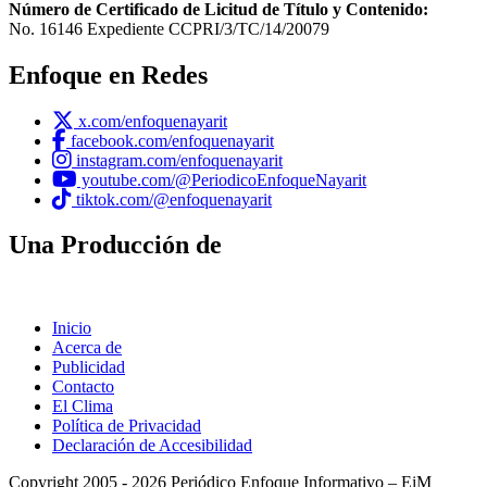
Número de Certificado de Licitud de Título y Contenido:
No. 16146 Expediente CCPRI/3/TC/14/20079
Enfoque en Redes
x.com/enfoquenayarit
facebook.com/enfoquenayarit
instagram.com/enfoquenayarit
youtube.com/@PeriodicoEnfoqueNayarit
tiktok.com/@enfoquenayarit
Una Producción de
Inicio
Acerca de
Publicidad
Contacto
El Clima
Política de Privacidad
Declaración de Accesibilidad
Copyright 2005 - 2026 Periódico Enfoque Informativo – EiM