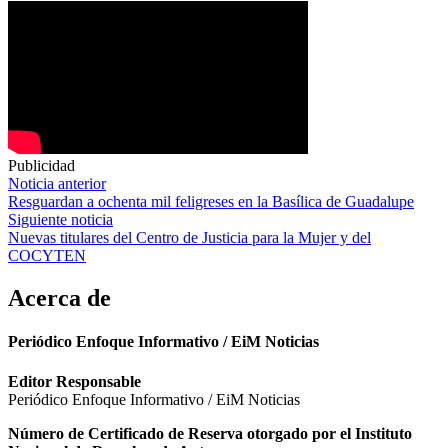
Publicidad
Navegación
Noticia anterior
Resguardan a ochenta mil feligreses en la Basílica de Guadalupe
de
Siguiente noticia
entradas
Nuevas titulares del Centro de Justicia para la Mujer y del
COCYTEN
Acerca de
Periódico Enfoque Informativo / EiM Noticias
Editor Responsable
Periódico Enfoque Informativo / EiM Noticias
Número de Certificado de Reserva otorgado por el Instituto