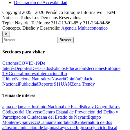
Declaración de Accesibilidad
Copyright 2005 - 2026 Periódico Enfoque Informativo – EiM
Noticias. Todos Los Derechos Reservados.
Tepic, Nayarit. Teléfonos: 311-213-01-65 y 311-234-84-56.
Concepto, Diseño y Desarrollo:
Agencia Multieconomico
Buscar:
Secciones para visitar
Cartones
COVID-19
De
Interés
Deportes
Destacados
Edictos
Educación
Elecciones
Enfoque
TV
General
Impreso
Internacional
Lo
Último
Nacional
Naturaleza
Nayarit
Opinión
Palacio
Nacional
Publicidad
Reporte 911
UAN
Zona Trendy
Temas de interés
agua de jamaica
Instituto Nacional de Estadística y Geografía
Los
Códigos del Universo
Centro Estatal de Prevención del Delito y
Participación Ciudadana del Estado de Nayarit
Equipo
Monterrey
Sanvezzo
Cahuama
mortalidad
Gobernatura de dos
años
contaminacion de lagunas
Leyes de Ingresos
ejercicio fiscal