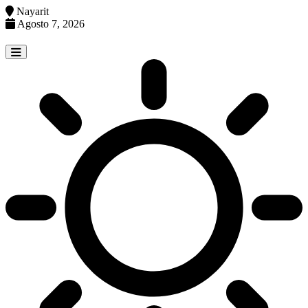
Nayarit
Agosto 7, 2026
Skip
to
content