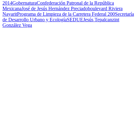
2014
Gobernatura
Confederación Patronal de la República
Mexicana
José de Jesús Hernández Preciado
boulevard Riviera
Nayarit
Programa de Limpieza de la Carretera Federal 200
Secretaría
de Desarrollo Urbano y Ecología
SEDUE
Jesús Tepalcanzint
González Vega