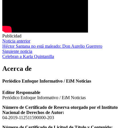
Publicidad
Navegación
Noticia anterior
Héctor Santana no está maleado: Don Aurelio Guerrero
de
Siguiente noticia
entradas
Celebran a Karla Quintanilla
Acerca de
Periódico Enfoque Informativo / EiM Noticias
Editor Responsable
Periódico Enfoque Informativo / EiM Noticias
Número de Certificado de Reserva otorgado por el Instituto
Nacional de Derechos de Autor:
04-2019-112511590000-203
Número de Certificado de Licitud de Título y Contenido: