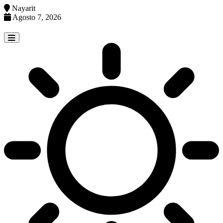
Nayarit
Agosto 7, 2026
Skip
to
content