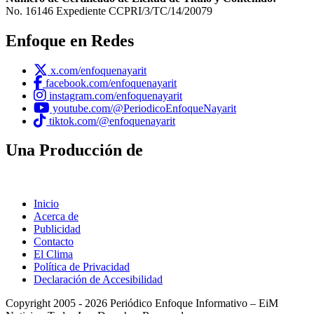
No. 16146 Expediente CCPRI/3/TC/14/20079
Enfoque en Redes
x.com/enfoquenayarit
facebook.com/enfoquenayarit
instagram.com/enfoquenayarit
youtube.com/@PeriodicoEnfoqueNayarit
tiktok.com/@enfoquenayarit
Una Producción de
Inicio
Acerca de
Publicidad
Contacto
El Clima
Política de Privacidad
Declaración de Accesibilidad
Copyright 2005 - 2026 Periódico Enfoque Informativo – EiM