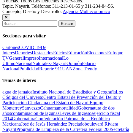
Noticias. Todos Los Derechos Reservados.
Tepic, Nayarit. Teléfonos: 311-213-01-65 y 311-234-84-56.
Concepto, Diseño y Desarrollo:
Agencia Multieconomico
Buscar:
Secciones para visitar
Cartones
COVID-19
De
Interés
Deportes
Destacados
Edictos
Educación
Elecciones
Enfoque
TV
General
Impreso
Internacional
Lo
Último
Nacional
Naturaleza
Nayarit
Opinión
Palacio
Nacional
Publicidad
Reporte 911
UAN
Zona Trendy
Temas de interés
agua de jamaica
Instituto Nacional de Estadística y Geografía
Los
Códigos del Universo
Centro Estatal de Prevención del Delito y
Participación Ciudadana del Estado de Nayarit
Equipo
Monterrey
Sanvezzo
Cahuama
mortalidad
Gobernatura de dos
años
contaminacion de lagunas
Leyes de Ingresos
ejercicio fiscal
2014
Gobernatura
Confederación Patronal de la República
Mexicana
José de Jesús Hernández Preciado
boulevard Riviera
Nayarit
Programa de Limpieza de la Carretera Federal 200
Secretaría