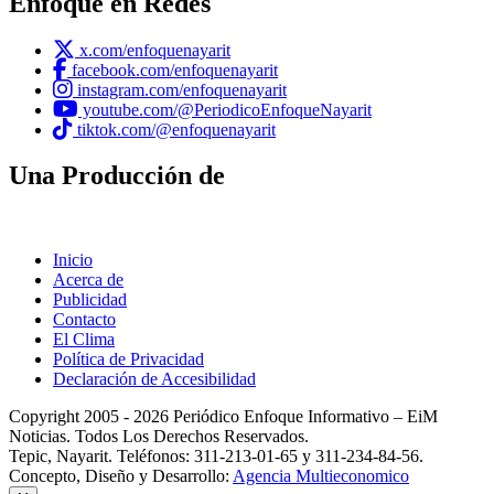
Enfoque en Redes
x.com/enfoquenayarit
facebook.com/enfoquenayarit
instagram.com/enfoquenayarit
youtube.com/@PeriodicoEnfoqueNayarit
tiktok.com/@enfoquenayarit
Una Producción de
Inicio
Acerca de
Publicidad
Contacto
El Clima
Política de Privacidad
Declaración de Accesibilidad
Copyright 2005 - 2026 Periódico Enfoque Informativo – EiM
Noticias. Todos Los Derechos Reservados.
Tepic, Nayarit. Teléfonos: 311-213-01-65 y 311-234-84-56.
Concepto, Diseño y Desarrollo:
Agencia Multieconomico