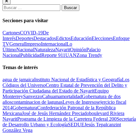
Buscar:
Secciones para visitar
Cartones
COVID-19
De
Interés
Deportes
Destacados
Edictos
Educación
Elecciones
Enfoque
TV
General
Impreso
Internacional
Lo
Último
Nacional
Naturaleza
Nayarit
Opinión
Palacio
Nacional
Publicidad
Reporte 911
UAN
Zona Trendy
Temas de interés
agua de jamaica
Instituto Nacional de Estadística y Geografía
Los
Códigos del Universo
Centro Estatal de Prevención del Delito y
Participación Ciudadana del Estado de Nayarit
Equipo
Monterrey
Sanvezzo
Cahuama
mortalidad
Gobernatura de dos
años
contaminacion de lagunas
Leyes de Ingresos
ejercicio fiscal
2014
Gobernatura
Confederación Patronal de la República
Mexicana
José de Jesús Hernández Preciado
boulevard Riviera
Nayarit
Programa de Limpieza de la Carretera Federal 200
Secretaría
de Desarrollo Urbano y Ecología
SEDUE
Jesús Tepalcanzint
González Vega