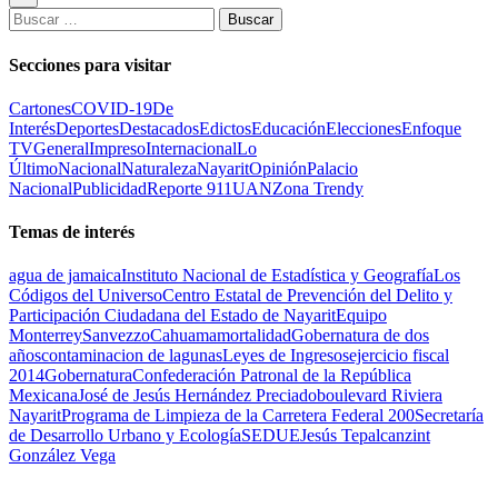
Buscar:
Secciones para visitar
Cartones
COVID-19
De
Interés
Deportes
Destacados
Edictos
Educación
Elecciones
Enfoque
TV
General
Impreso
Internacional
Lo
Último
Nacional
Naturaleza
Nayarit
Opinión
Palacio
Nacional
Publicidad
Reporte 911
UAN
Zona Trendy
Temas de interés
agua de jamaica
Instituto Nacional de Estadística y Geografía
Los
Códigos del Universo
Centro Estatal de Prevención del Delito y
Participación Ciudadana del Estado de Nayarit
Equipo
Monterrey
Sanvezzo
Cahuama
mortalidad
Gobernatura de dos
años
contaminacion de lagunas
Leyes de Ingresos
ejercicio fiscal
2014
Gobernatura
Confederación Patronal de la República
Mexicana
José de Jesús Hernández Preciado
boulevard Riviera
Nayarit
Programa de Limpieza de la Carretera Federal 200
Secretaría
de Desarrollo Urbano y Ecología
SEDUE
Jesús Tepalcanzint
González Vega