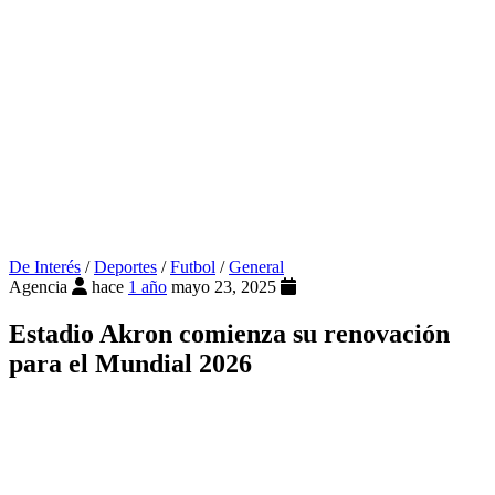
De Interés
/
Deportes
/
Futbol
/
General
Agencia
hace
1 año
mayo 23, 2025
Estadio Akron comienza su renovación
para el Mundial 2026