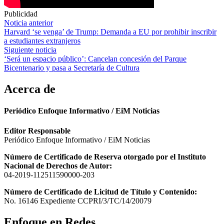
Publicidad
Navegación
Noticia anterior
Harvard ‘se venga’ de Trump: Demanda a EU por prohibir inscribir
de
a estudiantes extranjeros
entradas
Siguiente noticia
‘Será un espacio público’: Cancelan concesión del Parque
Bicentenario y pasa a Secretaría de Cultura
Acerca de
Periódico Enfoque Informativo / EiM Noticias
Editor Responsable
Periódico Enfoque Informativo / EiM Noticias
Número de Certificado de Reserva otorgado por el Instituto
Nacional de Derechos de Autor:
04-2019-112511590000-203
Número de Certificado de Licitud de Título y Contenido:
No. 16146 Expediente CCPRI/3/TC/14/20079
Enfoque en Redes