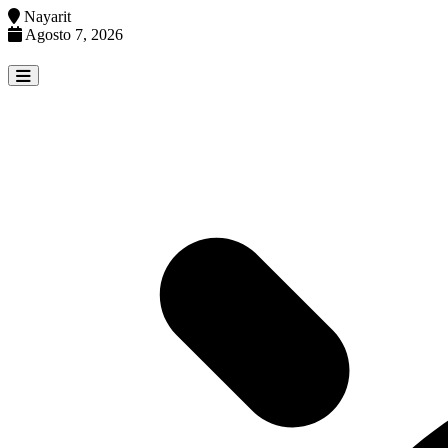
Nayarit
Agosto 7, 2026
Skip
to
content