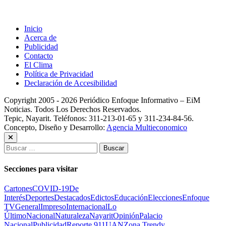
Inicio
Acerca de
Publicidad
Contacto
El Clima
Política de Privacidad
Declaración de Accesibilidad
Copyright 2005 - 2026 Periódico Enfoque Informativo – EiM
Noticias. Todos Los Derechos Reservados.
Tepic, Nayarit. Teléfonos: 311-213-01-65 y 311-234-84-56.
Concepto, Diseño y Desarrollo:
Agencia Multieconomico
Buscar:
Secciones para visitar
Cartones
COVID-19
De
Interés
Deportes
Destacados
Edictos
Educación
Elecciones
Enfoque
TV
General
Impreso
Internacional
Lo
Último
Nacional
Naturaleza
Nayarit
Opinión
Palacio
Nacional
Publicidad
Reporte 911
UAN
Zona Trendy