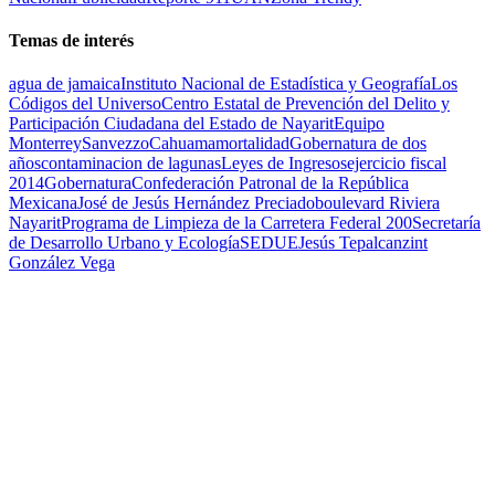
Temas de interés
agua de jamaica
Instituto Nacional de Estadística y Geografía
Los
Códigos del Universo
Centro Estatal de Prevención del Delito y
Participación Ciudadana del Estado de Nayarit
Equipo
Monterrey
Sanvezzo
Cahuama
mortalidad
Gobernatura de dos
años
contaminacion de lagunas
Leyes de Ingresos
ejercicio fiscal
2014
Gobernatura
Confederación Patronal de la República
Mexicana
José de Jesús Hernández Preciado
boulevard Riviera
Nayarit
Programa de Limpieza de la Carretera Federal 200
Secretaría
de Desarrollo Urbano y Ecología
SEDUE
Jesús Tepalcanzint
González Vega