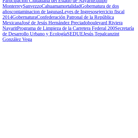
Participación Ciudadana del Estado de Nayarit
Equipo
Monterrey
Sanvezzo
Cahuama
mortalidad
Gobernatura de dos
años
contaminacion de lagunas
Leyes de Ingresos
ejercicio fiscal
2014
Gobernatura
Confederación Patronal de la República
Mexicana
José de Jesús Hernández Preciado
boulevard Riviera
Nayarit
Programa de Limpieza de la Carretera Federal 200
Secretaría
de Desarrollo Urbano y Ecología
SEDUE
Jesús Tepalcanzint
González Vega