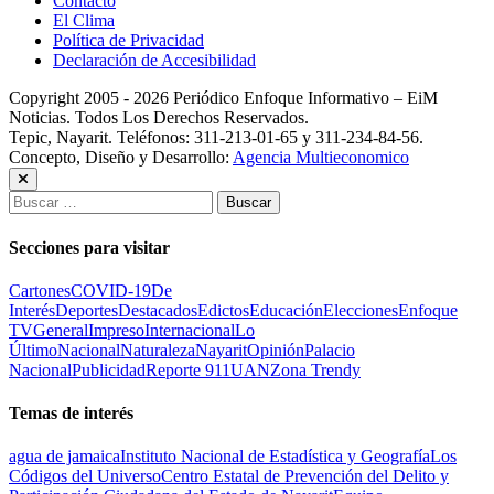
Contacto
El Clima
Política de Privacidad
Declaración de Accesibilidad
Copyright 2005 - 2026 Periódico Enfoque Informativo – EiM
Noticias. Todos Los Derechos Reservados.
Tepic, Nayarit. Teléfonos: 311-213-01-65 y 311-234-84-56.
Concepto, Diseño y Desarrollo:
Agencia Multieconomico
Buscar:
Secciones para visitar
Cartones
COVID-19
De
Interés
Deportes
Destacados
Edictos
Educación
Elecciones
Enfoque
TV
General
Impreso
Internacional
Lo
Último
Nacional
Naturaleza
Nayarit
Opinión
Palacio
Nacional
Publicidad
Reporte 911
UAN
Zona Trendy
Temas de interés
agua de jamaica
Instituto Nacional de Estadística y Geografía
Los
Códigos del Universo
Centro Estatal de Prevención del Delito y