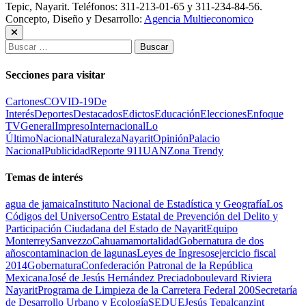
Tepic, Nayarit. Teléfonos: 311-213-01-65 y 311-234-84-56.
Concepto, Diseño y Desarrollo:
Agencia Multieconomico
Buscar:
Secciones para visitar
Cartones
COVID-19
De
Interés
Deportes
Destacados
Edictos
Educación
Elecciones
Enfoque
TV
General
Impreso
Internacional
Lo
Último
Nacional
Naturaleza
Nayarit
Opinión
Palacio
Nacional
Publicidad
Reporte 911
UAN
Zona Trendy
Temas de interés
agua de jamaica
Instituto Nacional de Estadística y Geografía
Los
Códigos del Universo
Centro Estatal de Prevención del Delito y
Participación Ciudadana del Estado de Nayarit
Equipo
Monterrey
Sanvezzo
Cahuama
mortalidad
Gobernatura de dos
años
contaminacion de lagunas
Leyes de Ingresos
ejercicio fiscal
2014
Gobernatura
Confederación Patronal de la República
Mexicana
José de Jesús Hernández Preciado
boulevard Riviera
Nayarit
Programa de Limpieza de la Carretera Federal 200
Secretaría
de Desarrollo Urbano y Ecología
SEDUE
Jesús Tepalcanzint