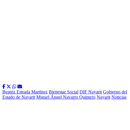
Beatriz Estrada Martínez
Bienestar Social
DIF Nayarit
Gobierno del
Estado de Nayarit
Miguel Ángel Navarro Quintero
Nayarit
Noticias