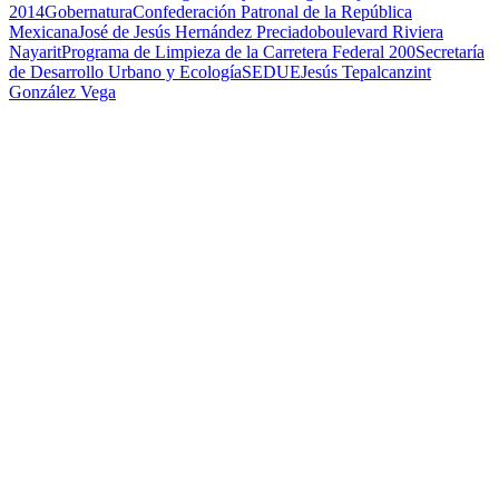
2014
Gobernatura
Confederación Patronal de la República
Mexicana
José de Jesús Hernández Preciado
boulevard Riviera
Nayarit
Programa de Limpieza de la Carretera Federal 200
Secretaría
de Desarrollo Urbano y Ecología
SEDUE
Jesús Tepalcanzint
González Vega