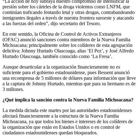
“La acción de hoy subraya nuestro compromiso de intensificar la
presión sobre los cárteles de la droga violentos como LNFM, que
continúan traficando fentanilo letal y otras drogas, contrabandeando
inmigrantes ilegales a través de nuestra frontera suroeste y atacando
a las fuerzas del orden”, dijo secretario del Tesoro.
En este sentido, la Oficina de Control de Activos Extranjeros
(OFAC) anunció sanciones contra miembros de la Nueva Familia
Michoacana; principalmente sobre los colíderes de esta agrupación
delictiva: Johnny Hurtado Olascoaga, alias ‘El Pez’, y José Alfredo
Hurtado Olascoaga, también conocido como ‘La Fresa’.
Aunque desarticular a la organización financieramente no es
suficiente para el gobierno estadounidense, pues Bessent anunció
una recompensa de 5 millones de dólares para información que lleve
a la captura de Johnny Hurtado, mientras que para su hermano es de
3 millones.
¿Qué implica la sanción contra la Nueva Familia Michoacana?
La medida dictada este martes por las autoridades estadounidenses
afectará financieramente a la estructura de la Nueva Familia
Michoacana, ya que todos los bienes e intereses de los colíderes de
la organización que están en Estados Unidos o en control de
ciudadanos estadounidenses quedan bloqueados.