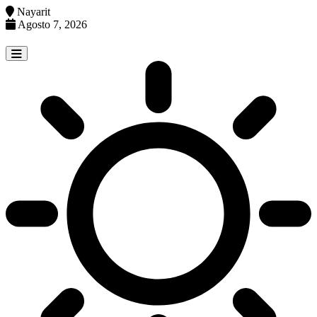
Nayarit
Agosto 7, 2026
Skip
to
content