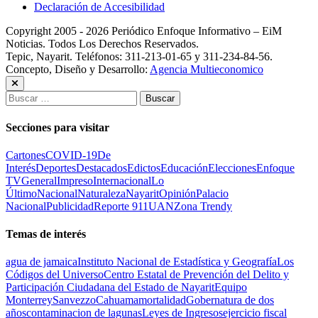
Declaración de Accesibilidad
Copyright 2005 - 2026 Periódico Enfoque Informativo – EiM
Noticias. Todos Los Derechos Reservados.
Tepic, Nayarit. Teléfonos: 311-213-01-65 y 311-234-84-56.
Concepto, Diseño y Desarrollo:
Agencia Multieconomico
Buscar:
Secciones para visitar
Cartones
COVID-19
De
Interés
Deportes
Destacados
Edictos
Educación
Elecciones
Enfoque
TV
General
Impreso
Internacional
Lo
Último
Nacional
Naturaleza
Nayarit
Opinión
Palacio
Nacional
Publicidad
Reporte 911
UAN
Zona Trendy
Temas de interés
agua de jamaica
Instituto Nacional de Estadística y Geografía
Los
Códigos del Universo
Centro Estatal de Prevención del Delito y
Participación Ciudadana del Estado de Nayarit
Equipo
Monterrey
Sanvezzo
Cahuama
mortalidad
Gobernatura de dos
años
contaminacion de lagunas
Leyes de Ingresos
ejercicio fiscal