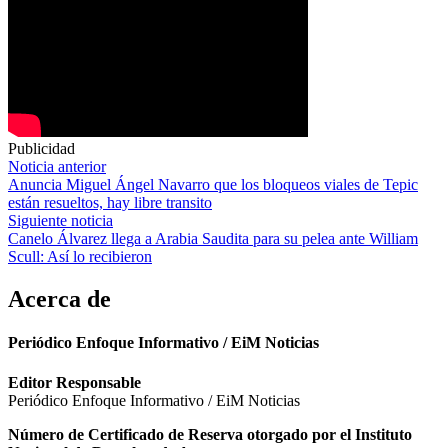
Publicidad
Navegación
Noticia anterior
Anuncia Miguel Ángel Navarro que los bloqueos viales de Tepic
de
están resueltos, hay libre transito
entradas
Siguiente noticia
Canelo Álvarez llega a Arabia Saudita para su pelea ante William
Scull: Así lo recibieron
Acerca de
Periódico Enfoque Informativo / EiM Noticias
Editor Responsable
Periódico Enfoque Informativo / EiM Noticias
Número de Certificado de Reserva otorgado por el Instituto