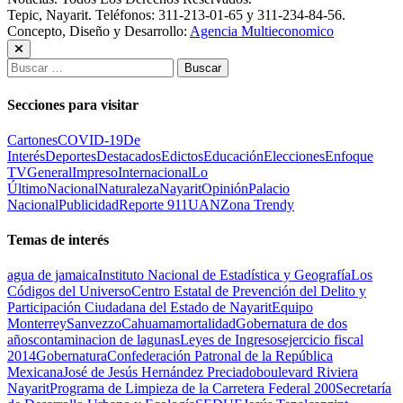
Tepic, Nayarit. Teléfonos: 311-213-01-65 y 311-234-84-56.
Concepto, Diseño y Desarrollo:
Agencia Multieconomico
Buscar:
Secciones para visitar
Cartones
COVID-19
De
Interés
Deportes
Destacados
Edictos
Educación
Elecciones
Enfoque
TV
General
Impreso
Internacional
Lo
Último
Nacional
Naturaleza
Nayarit
Opinión
Palacio
Nacional
Publicidad
Reporte 911
UAN
Zona Trendy
Temas de interés
agua de jamaica
Instituto Nacional de Estadística y Geografía
Los
Códigos del Universo
Centro Estatal de Prevención del Delito y
Participación Ciudadana del Estado de Nayarit
Equipo
Monterrey
Sanvezzo
Cahuama
mortalidad
Gobernatura de dos
años
contaminacion de lagunas
Leyes de Ingresos
ejercicio fiscal
2014
Gobernatura
Confederación Patronal de la República
Mexicana
José de Jesús Hernández Preciado
boulevard Riviera
Nayarit
Programa de Limpieza de la Carretera Federal 200
Secretaría