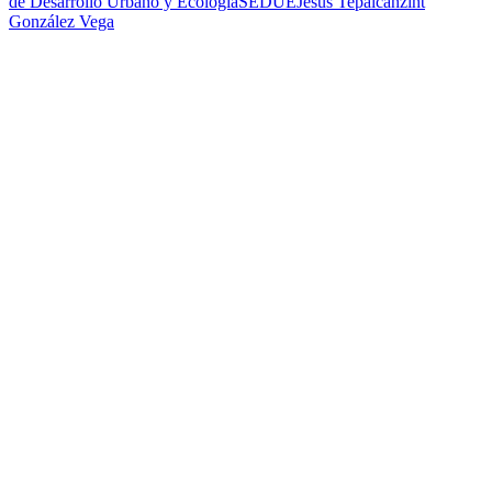
de Desarrollo Urbano y Ecología
SEDUE
Jesús Tepalcanzint
González Vega