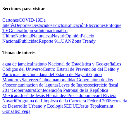
Secciones para visitar
Cartones
COVID-19
De
Interés
Deportes
Destacados
Edictos
Educación
Elecciones
Enfoque
TV
General
Impreso
Internacional
Lo
Último
Nacional
Naturaleza
Nayarit
Opinión
Palacio
Nacional
Publicidad
Reporte 911
UAN
Zona Trendy
Temas de interés
agua de jamaica
Instituto Nacional de Estadística y Geografía
Los
Códigos del Universo
Centro Estatal de Prevención del Delito y
Participación Ciudadana del Estado de Nayarit
Equipo
Monterrey
Sanvezzo
Cahuama
mortalidad
Gobernatura de dos
años
contaminacion de lagunas
Leyes de Ingresos
ejercicio fiscal
2014
Gobernatura
Confederación Patronal de la República
Mexicana
José de Jesús Hernández Preciado
boulevard Riviera
Nayarit
Programa de Limpieza de la Carretera Federal 200
Secretaría
de Desarrollo Urbano y Ecología
SEDUE
Jesús Tepalcanzint
González Vega