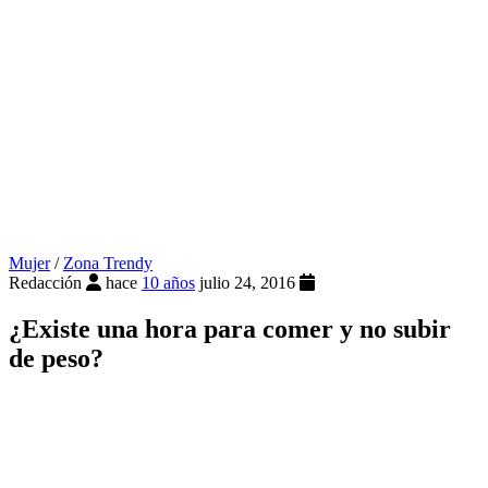
Mujer
/
Zona Trendy
Redacción
hace
10 años
julio 24, 2016
¿Existe una hora para comer y no subir
de peso?