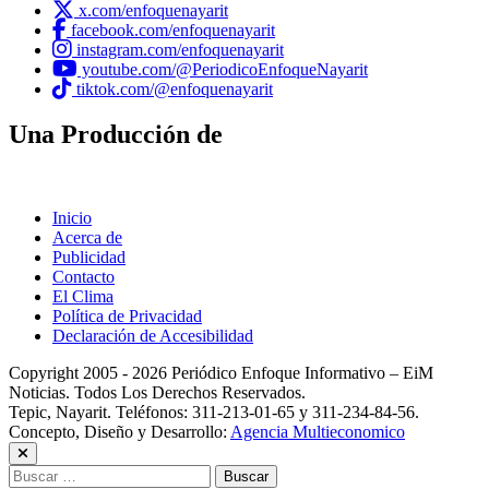
x.com/enfoquenayarit
facebook.com/enfoquenayarit
instagram.com/enfoquenayarit
youtube.com/@PeriodicoEnfoqueNayarit
tiktok.com/@enfoquenayarit
Una Producción de
Inicio
Acerca de
Publicidad
Contacto
El Clima
Política de Privacidad
Declaración de Accesibilidad
Copyright 2005 - 2026 Periódico Enfoque Informativo – EiM
Noticias. Todos Los Derechos Reservados.
Tepic, Nayarit. Teléfonos: 311-213-01-65 y 311-234-84-56.
Concepto, Diseño y Desarrollo:
Agencia Multieconomico
Buscar: