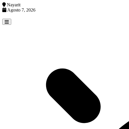
Nayarit
Agosto 7, 2026
Skip
to
content