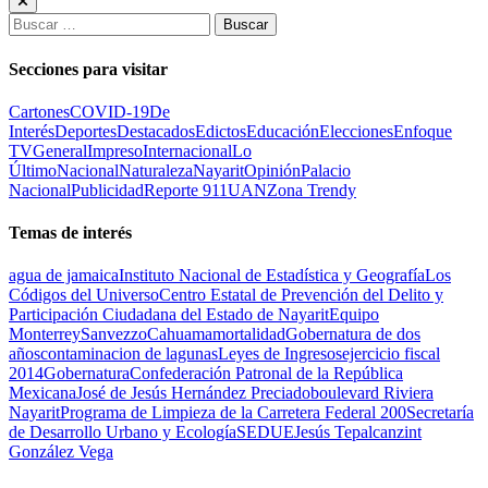
Buscar:
Secciones para visitar
Cartones
COVID-19
De
Interés
Deportes
Destacados
Edictos
Educación
Elecciones
Enfoque
TV
General
Impreso
Internacional
Lo
Último
Nacional
Naturaleza
Nayarit
Opinión
Palacio
Nacional
Publicidad
Reporte 911
UAN
Zona Trendy
Temas de interés
agua de jamaica
Instituto Nacional de Estadística y Geografía
Los
Códigos del Universo
Centro Estatal de Prevención del Delito y
Participación Ciudadana del Estado de Nayarit
Equipo
Monterrey
Sanvezzo
Cahuama
mortalidad
Gobernatura de dos
años
contaminacion de lagunas
Leyes de Ingresos
ejercicio fiscal
2014
Gobernatura
Confederación Patronal de la República
Mexicana
José de Jesús Hernández Preciado
boulevard Riviera
Nayarit
Programa de Limpieza de la Carretera Federal 200
Secretaría
de Desarrollo Urbano y Ecología
SEDUE
Jesús Tepalcanzint
González Vega