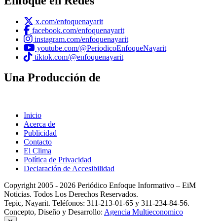
Enfoque en Redes
x.com/enfoquenayarit
facebook.com/enfoquenayarit
instagram.com/enfoquenayarit
youtube.com/@PeriodicoEnfoqueNayarit
tiktok.com/@enfoquenayarit
Una Producción de
Inicio
Acerca de
Publicidad
Contacto
El Clima
Política de Privacidad
Declaración de Accesibilidad
Copyright 2005 - 2026 Periódico Enfoque Informativo – EiM
Noticias. Todos Los Derechos Reservados.
Tepic, Nayarit. Teléfonos: 311-213-01-65 y 311-234-84-56.
Concepto, Diseño y Desarrollo:
Agencia Multieconomico