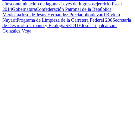
años
contaminacion de lagunas
Leyes de Ingresos
ejercicio fiscal
2014
Gobernatura
Confederación Patronal de la República
Mexicana
José de Jesús Hernández Preciado
boulevard Riviera
Nayarit
Programa de Limpieza de la Carretera Federal 200
Secretaría
de Desarrollo Urbano y Ecología
SEDUE
Jesús Tepalcanzint
González Vega