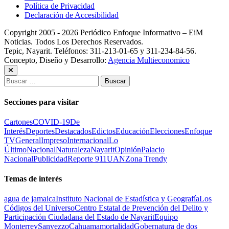
Política de Privacidad
Declaración de Accesibilidad
Copyright 2005 - 2026 Periódico Enfoque Informativo – EiM
Noticias. Todos Los Derechos Reservados.
Tepic, Nayarit. Teléfonos: 311-213-01-65 y 311-234-84-56.
Concepto, Diseño y Desarrollo:
Agencia Multieconomico
Buscar:
Secciones para visitar
Cartones
COVID-19
De
Interés
Deportes
Destacados
Edictos
Educación
Elecciones
Enfoque
TV
General
Impreso
Internacional
Lo
Último
Nacional
Naturaleza
Nayarit
Opinión
Palacio
Nacional
Publicidad
Reporte 911
UAN
Zona Trendy
Temas de interés
agua de jamaica
Instituto Nacional de Estadística y Geografía
Los
Códigos del Universo
Centro Estatal de Prevención del Delito y
Participación Ciudadana del Estado de Nayarit
Equipo
Monterrey
Sanvezzo
Cahuama
mortalidad
Gobernatura de dos