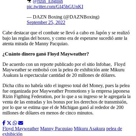
🎥
@rizin_English
pic.twitter.com/Gl45hGUnKI
— DAZN Boxing (@DAZNBoxing)
September 25, 2022
Cabe destacar que el combate se llevó a cabo en Japón y se realizó
bajo las reglas del boxeo, y como era de esperarse sucedió ante la
atenta mirada de Manny Pacquiao.
¿Cuánto dinero ganó Floyd Mayweather?
De acuerdo con un reporte publicado por el sitio Infobae, Floyd
Mayweather se embolsó con la pelea de exhibición ante Mikuru
Asakura la espectacular cantidad de 20 millones de dólares.
Dicha cifra no habría sido el ingreso total del Money, pues la pelea
fue organizada por Mayweather Promotions y la empresa japonesa
Rizin Figthing Federation, por lo que a su ingreso se le agregaría la
venta de las entradas y los bonus por los derechos de transmisión,
por lo que se estima que el de Michigan ganó al rededor de 200
millones de dólares en menos de cinco minutos.
Floyd Mayweather
Manny Pacquiao
Mikuru Asakura
pelea de
exhibición