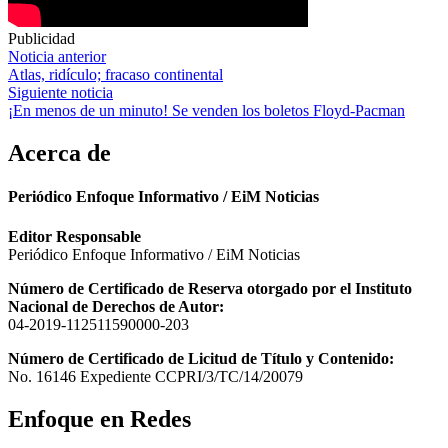
Publicidad
Navegación
Noticia anterior
Atlas, ridículo; fracaso continental
de
Siguiente noticia
entradas
¡En menos de un minuto! Se venden los boletos Floyd-Pacman
Acerca de
Periódico Enfoque Informativo / EiM Noticias
Editor Responsable
Periódico Enfoque Informativo / EiM Noticias
Número de Certificado de Reserva otorgado por el Instituto
Nacional de Derechos de Autor:
04-2019-112511590000-203
Número de Certificado de Licitud de Título y Contenido:
No. 16146 Expediente CCPRI/3/TC/14/20079
Enfoque en Redes