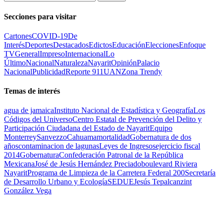
Secciones para visitar
Cartones
COVID-19
De
Interés
Deportes
Destacados
Edictos
Educación
Elecciones
Enfoque
TV
General
Impreso
Internacional
Lo
Último
Nacional
Naturaleza
Nayarit
Opinión
Palacio
Nacional
Publicidad
Reporte 911
UAN
Zona Trendy
Temas de interés
agua de jamaica
Instituto Nacional de Estadística y Geografía
Los
Códigos del Universo
Centro Estatal de Prevención del Delito y
Participación Ciudadana del Estado de Nayarit
Equipo
Monterrey
Sanvezzo
Cahuama
mortalidad
Gobernatura de dos
años
contaminacion de lagunas
Leyes de Ingresos
ejercicio fiscal
2014
Gobernatura
Confederación Patronal de la República
Mexicana
José de Jesús Hernández Preciado
boulevard Riviera
Nayarit
Programa de Limpieza de la Carretera Federal 200
Secretaría
de Desarrollo Urbano y Ecología
SEDUE
Jesús Tepalcanzint
González Vega