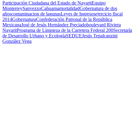
Participación Ciudadana del Estado de Nayarit
Equipo
Monterrey
Sanvezzo
Cahuama
mortalidad
Gobernatura de dos
años
contaminacion de lagunas
Leyes de Ingresos
ejercicio fiscal
2014
Gobernatura
Confederación Patronal de la República
Mexicana
José de Jesús Hernández Preciado
boulevard Riviera
Nayarit
Programa de Limpieza de la Carretera Federal 200
Secretaría
de Desarrollo Urbano y Ecología
SEDUE
Jesús Tepalcanzint
González Vega