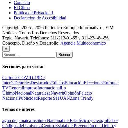
Contacto
El Clima
Política de Privacidad
Declaración de Accesibilidad
Copyright 2005 - 2026 Periódico Enfoque Informativo – EiM
Noticias. Todos Los Derechos Reservados.
Tepic, Nayarit. Teléfonos: 311-213-01-65 y 311-234-84-56.
Concepto, Diseño y Desarrollo:
Agencia Multieconomico
Buscar:
Secciones para visitar
Cartones
COVID-19
De
Interés
Deportes
Destacados
Edictos
Educación
Elecciones
Enfoque
TV
General
Impreso
Internacional
Lo
Último
Nacional
Naturaleza
Nayarit
Opinión
Palacio
Nacional
Publicidad
Reporte 911
UAN
Zona Trendy
Temas de interés
agua de jamaica
Instituto Nacional de Estadística y Geografía
Los
Códigos del Universo
Centro Estatal de Prevención del Delito y