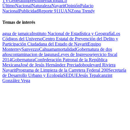
TV
General
Impreso
Internacional
Lo
Último
Nacional
Naturaleza
Nayarit
Opinión
Palacio
Nacional
Publicidad
Reporte 911
UAN
Zona Trendy
Temas de interés
agua de jamaica
Instituto Nacional de Estadística y Geografía
Los
Códigos del Universo
Centro Estatal de Prevención del Delito y
Participación Ciudadana del Estado de Nayarit
Equipo
Monterrey
Sanvezzo
Cahuama
mortalidad
Gobernatura de dos
años
contaminacion de lagunas
Leyes de Ingresos
ejercicio fiscal
2014
Gobernatura
Confederación Patronal de la República
Mexicana
José de Jesús Hernández Preciado
boulevard Riviera
Nayarit
Programa de Limpieza de la Carretera Federal 200
Secretaría
de Desarrollo Urbano y Ecología
SEDUE
Jesús Tepalcanzint
González Vega