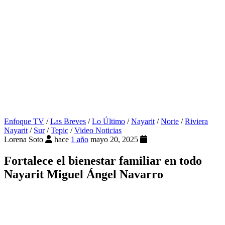
Enfoque TV
/
Las Breves
/
Lo Último
/
Nayarit
/
Norte
/
Riviera
Nayarit
/
Sur
/
Tepic
/
Video Noticias
Lorena Soto
hace
1 año
mayo 20, 2025
Fortalece el bienestar familiar en todo
Nayarit Miguel Ángel Navarro