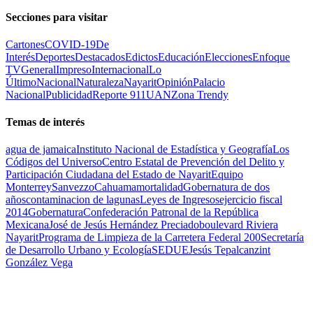
Secciones para visitar
Cartones
COVID-19
De
Interés
Deportes
Destacados
Edictos
Educación
Elecciones
Enfoque
TV
General
Impreso
Internacional
Lo
Último
Nacional
Naturaleza
Nayarit
Opinión
Palacio
Nacional
Publicidad
Reporte 911
UAN
Zona Trendy
Temas de interés
agua de jamaica
Instituto Nacional de Estadística y Geografía
Los
Códigos del Universo
Centro Estatal de Prevención del Delito y
Participación Ciudadana del Estado de Nayarit
Equipo
Monterrey
Sanvezzo
Cahuama
mortalidad
Gobernatura de dos
años
contaminacion de lagunas
Leyes de Ingresos
ejercicio fiscal
2014
Gobernatura
Confederación Patronal de la República
Mexicana
José de Jesús Hernández Preciado
boulevard Riviera
Nayarit
Programa de Limpieza de la Carretera Federal 200
Secretaría
de Desarrollo Urbano y Ecología
SEDUE
Jesús Tepalcanzint
González Vega