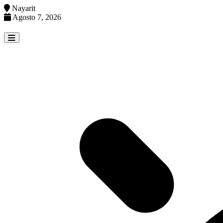
Nayarit
Agosto 7, 2026
Skip
to
content