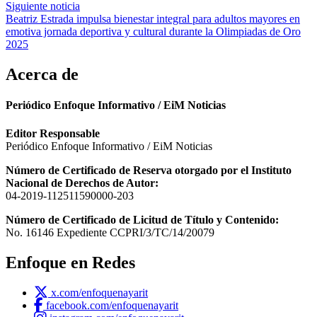
de
Siguiente noticia
entradas
Beatriz Estrada impulsa bienestar integral para adultos mayores en
emotiva jornada deportiva y cultural durante la Olimpiadas de Oro
2025
Acerca de
Periódico Enfoque Informativo / EiM Noticias
Editor Responsable
Periódico Enfoque Informativo / EiM Noticias
Número de Certificado de Reserva otorgado por el Instituto
Nacional de Derechos de Autor:
04-2019-112511590000-203
Número de Certificado de Licitud de Título y Contenido:
No. 16146 Expediente CCPRI/3/TC/14/20079
Enfoque en Redes
x.com/enfoquenayarit
facebook.com/enfoquenayarit