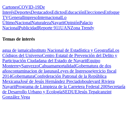
Cartones
COVID-19
De
Interés
Deportes
Destacados
Edictos
Educación
Elecciones
Enfoque
TV
General
Impreso
Internacional
Lo
Último
Nacional
Naturaleza
Nayarit
Opinión
Palacio
Nacional
Publicidad
Reporte 911
UAN
Zona Trendy
Temas de interés
agua de jamaica
Instituto Nacional de Estadística y Geografía
Los
Códigos del Universo
Centro Estatal de Prevención del Delito y
Participación Ciudadana del Estado de Nayarit
Equipo
Monterrey
Sanvezzo
Cahuama
mortalidad
Gobernatura de dos
años
contaminacion de lagunas
Leyes de Ingresos
ejercicio fiscal
2014
Gobernatura
Confederación Patronal de la República
Mexicana
José de Jesús Hernández Preciado
boulevard Riviera
Nayarit
Programa de Limpieza de la Carretera Federal 200
Secretaría
de Desarrollo Urbano y Ecología
SEDUE
Jesús Tepalcanzint
González Vega