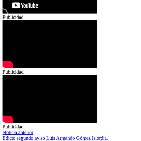
Publicidad
Publicidad
Publicidad
Navegación
Noticia anterior
Edicto segundo aviso Luis Armando Gómez Isiordia.