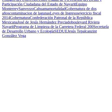
Participación Ciudadana del Estado de Nayarit
Equipo
Monterrey
Sanvezzo
Cahuama
mortalidad
Gobernatura de dos
años
contaminacion de lagunas
Leyes de Ingresos
ejercicio fiscal
2014
Gobernatura
Confederación Patronal de la República
Mexicana
José de Jesús Hernández Preciado
boulevard Riviera
Nayarit
Programa de Limpieza de la Carretera Federal 200
Secretaría
de Desarrollo Urbano y Ecología
SEDUE
Jesús Tepalcanzint
González Vega