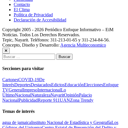
Contacto
El Clima
Política de Privacidad
Declaración de Accesibilidad
Copyright 2005 - 2026 Periódico Enfoque Informativo – EiM
Noticias. Todos Los Derechos Reservados.
Tepic, Nayarit. Teléfonos: 311-213-01-65 y 311-234-84-56.
Concepto, Diseño y Desarrollo:
Agencia Multieconomico
Buscar:
Secciones para visitar
Cartones
COVID-19
De
Interés
Deportes
Destacados
Edictos
Educación
Elecciones
Enfoque
TV
General
Impreso
Internacional
Lo
Último
Nacional
Naturaleza
Nayarit
Opinión
Palacio
Nacional
Publicidad
Reporte 911
UAN
Zona Trendy
Temas de interés
agua de jamaica
Instituto Nacional de Estadística y Geografía
Los
Códigos del Universo
Centro Estatal de Prevención del Delito y