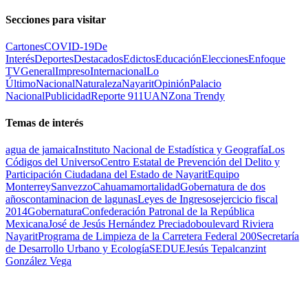
Secciones para visitar
Cartones
COVID-19
De
Interés
Deportes
Destacados
Edictos
Educación
Elecciones
Enfoque
TV
General
Impreso
Internacional
Lo
Último
Nacional
Naturaleza
Nayarit
Opinión
Palacio
Nacional
Publicidad
Reporte 911
UAN
Zona Trendy
Temas de interés
agua de jamaica
Instituto Nacional de Estadística y Geografía
Los
Códigos del Universo
Centro Estatal de Prevención del Delito y
Participación Ciudadana del Estado de Nayarit
Equipo
Monterrey
Sanvezzo
Cahuama
mortalidad
Gobernatura de dos
años
contaminacion de lagunas
Leyes de Ingresos
ejercicio fiscal
2014
Gobernatura
Confederación Patronal de la República
Mexicana
José de Jesús Hernández Preciado
boulevard Riviera
Nayarit
Programa de Limpieza de la Carretera Federal 200
Secretaría
de Desarrollo Urbano y Ecología
SEDUE
Jesús Tepalcanzint
González Vega