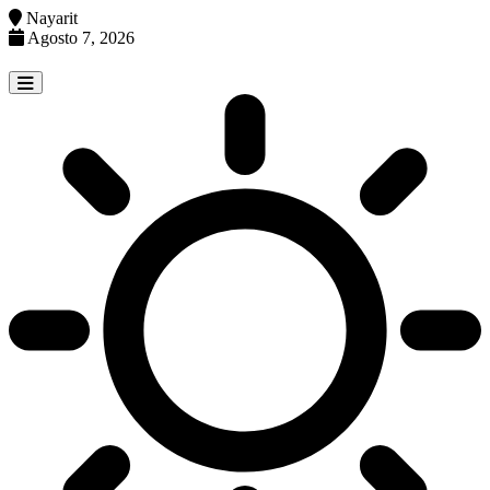
Nayarit
Agosto 7, 2026
Skip
to
content