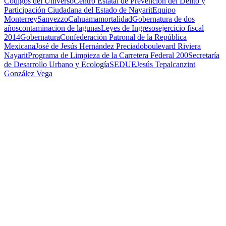
Códigos del Universo
Centro Estatal de Prevención del Delito y
Participación Ciudadana del Estado de Nayarit
Equipo
Monterrey
Sanvezzo
Cahuama
mortalidad
Gobernatura de dos
años
contaminacion de lagunas
Leyes de Ingresos
ejercicio fiscal
2014
Gobernatura
Confederación Patronal de la República
Mexicana
José de Jesús Hernández Preciado
boulevard Riviera
Nayarit
Programa de Limpieza de la Carretera Federal 200
Secretaría
de Desarrollo Urbano y Ecología
SEDUE
Jesús Tepalcanzint
González Vega