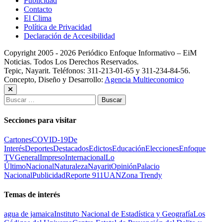
Publicidad
Contacto
El Clima
Política de Privacidad
Declaración de Accesibilidad
Copyright 2005 - 2026 Periódico Enfoque Informativo – EiM
Noticias. Todos Los Derechos Reservados.
Tepic, Nayarit. Teléfonos: 311-213-01-65 y 311-234-84-56.
Concepto, Diseño y Desarrollo:
Agencia Multieconomico
Buscar:
Secciones para visitar
Cartones
COVID-19
De
Interés
Deportes
Destacados
Edictos
Educación
Elecciones
Enfoque
TV
General
Impreso
Internacional
Lo
Último
Nacional
Naturaleza
Nayarit
Opinión
Palacio
Nacional
Publicidad
Reporte 911
UAN
Zona Trendy
Temas de interés
agua de jamaica
Instituto Nacional de Estadística y Geografía
Los