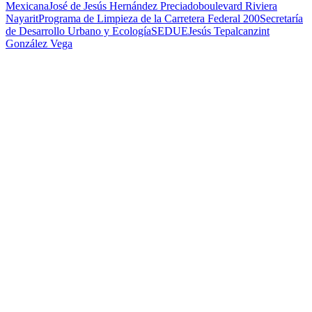
Mexicana
José de Jesús Hernández Preciado
boulevard Riviera
Nayarit
Programa de Limpieza de la Carretera Federal 200
Secretaría
de Desarrollo Urbano y Ecología
SEDUE
Jesús Tepalcanzint
González Vega