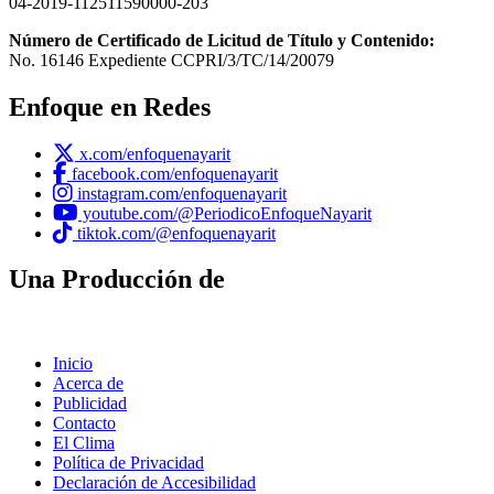
04-2019-112511590000-203
Número de Certificado de Licitud de Título y Contenido:
No. 16146 Expediente CCPRI/3/TC/14/20079
Enfoque en Redes
x.com/enfoquenayarit
facebook.com/enfoquenayarit
instagram.com/enfoquenayarit
youtube.com/@PeriodicoEnfoqueNayarit
tiktok.com/@enfoquenayarit
Una Producción de
Inicio
Acerca de
Publicidad
Contacto
El Clima
Política de Privacidad
Declaración de Accesibilidad