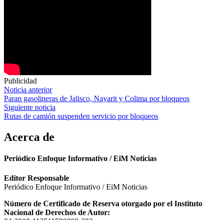
Publicidad
Navegación
Noticia anterior
Paran gasolineras de Jalisco, Nayarit y Colima por bloqueos
de
Siguiente noticia
entradas
Rutas de camión suspenden servicio por bloqueos
Acerca de
Periódico Enfoque Informativo / EiM Noticias
Editor Responsable
Periódico Enfoque Informativo / EiM Noticias
Número de Certificado de Reserva otorgado por el Instituto
Nacional de Derechos de Autor: