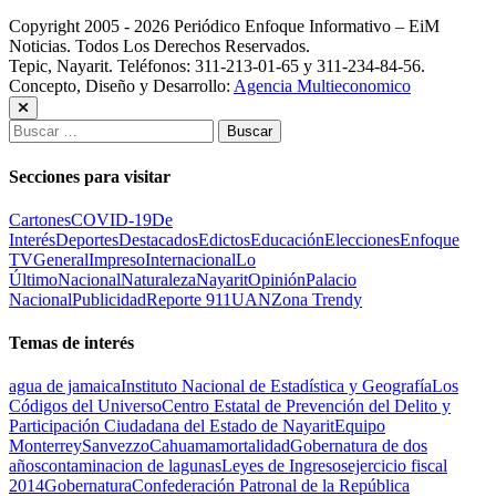
Copyright 2005 - 2026 Periódico Enfoque Informativo – EiM
Noticias. Todos Los Derechos Reservados.
Tepic, Nayarit. Teléfonos: 311-213-01-65 y 311-234-84-56.
Concepto, Diseño y Desarrollo:
Agencia Multieconomico
Buscar:
Secciones para visitar
Cartones
COVID-19
De
Interés
Deportes
Destacados
Edictos
Educación
Elecciones
Enfoque
TV
General
Impreso
Internacional
Lo
Último
Nacional
Naturaleza
Nayarit
Opinión
Palacio
Nacional
Publicidad
Reporte 911
UAN
Zona Trendy
Temas de interés
agua de jamaica
Instituto Nacional de Estadística y Geografía
Los
Códigos del Universo
Centro Estatal de Prevención del Delito y
Participación Ciudadana del Estado de Nayarit
Equipo
Monterrey
Sanvezzo
Cahuama
mortalidad
Gobernatura de dos
años
contaminacion de lagunas
Leyes de Ingresos
ejercicio fiscal
2014
Gobernatura
Confederación Patronal de la República