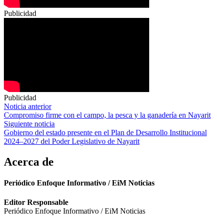
Publicidad
Publicidad
Navegación
Noticia anterior
Compromiso firme con el campo, la pesca y la ganadería en Nayarit
de
Siguiente noticia
entradas
Gobierno del estado presente en el Plan de Desarrollo Institucional
2024–2027 del Poder Legislativo de Nayarit
Acerca de
Periódico Enfoque Informativo / EiM Noticias
Editor Responsable
Periódico Enfoque Informativo / EiM Noticias