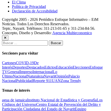
El Clima
Política de Privacidad
Declaración de Accesibilidad
Copyright 2005 - 2026 Periódico Enfoque Informativo – EiM
Noticias. Todos Los Derechos Reservados.
Tepic, Nayarit. Teléfonos: 311-213-01-65 y 311-234-84-56.
Concepto, Diseño y Desarrollo:
Agencia Multieconomico
Buscar:
Secciones para visitar
Cartones
COVID-19
De
Interés
Deportes
Destacados
Edictos
Educación
Elecciones
Enfoque
TV
General
Impreso
Internacional
Lo
Último
Nacional
Naturaleza
Nayarit
Opinión
Palacio
Nacional
Publicidad
Reporte 911
UAN
Zona Trendy
Temas de interés
agua de jamaica
Instituto Nacional de Estadística y Geografía
Los
Códigos del Universo
Centro Estatal de Prevención del Delito y
Participación Ciudadana del Estado de Nayarit
Equipo