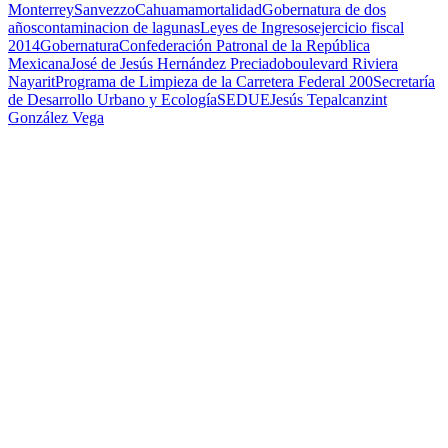
Monterrey
Sanvezzo
Cahuama
mortalidad
Gobernatura de dos
años
contaminacion de lagunas
Leyes de Ingresos
ejercicio fiscal
2014
Gobernatura
Confederación Patronal de la República
Mexicana
José de Jesús Hernández Preciado
boulevard Riviera
Nayarit
Programa de Limpieza de la Carretera Federal 200
Secretaría
de Desarrollo Urbano y Ecología
SEDUE
Jesús Tepalcanzint
González Vega