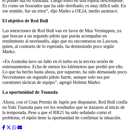
el primer día en Australia. Luego entró en una espiral descendente.
Es como un boxeador que ha sido derribado; es muy difícil salir. En
ese sentido, fue un error”, dijo Marko a OE24, medio austriaco.
El objetivo de Red Bull
Las intenciones de Red Bull van en favor de Max Verstappen, ya
que buscan a un segundo piloto que pueda acompañar en
rendimiento al neerlandés, algo que no encontraron en Lawson,
quien, al contrario de lo esperado, ha demostrado poco según
Marko.
«En Australia tuvo un fallo en el turbo en la tercera sesión de
entrenamientos. Echa de menos los kilómetros que perdió por ello.
Lo que ha hecho hasta ahora, por supuesto, ha sido demasiado poco.
Necesitamos un segundo piloto fuerte, aunque solo sea por
cuestiones tácticas de equipo”, agregó Helmut Marko.
La oportunidad de Tsunoda
Ahora, con el Gran Premio de Japón por disputarse, Red Bull confía
en Yuki Tsunoda para ver los resultados que se trazaron al inicio de
la temporada. Pese a que el RB21 ha sido señalado como el
problema, el nipón tiene la oportunidad de confirmar la situación.