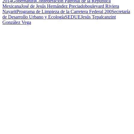
2014
Gobernatura
Confederación Patronal de la República
Mexicana
José de Jesús Hernández Preciado
boulevard Riviera
Nayarit
Programa de Limpieza de la Carretera Federal 200
Secretaría
de Desarrollo Urbano y Ecología
SEDUE
Jesús Tepalcanzint
González Vega