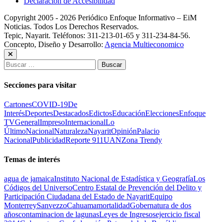
Declaración de Accesibilidad
Copyright 2005 - 2026 Periódico Enfoque Informativo – EiM
Noticias. Todos Los Derechos Reservados.
Tepic, Nayarit. Teléfonos: 311-213-01-65 y 311-234-84-56.
Concepto, Diseño y Desarrollo:
Agencia Multieconomico
Buscar:
Secciones para visitar
Cartones
COVID-19
De
Interés
Deportes
Destacados
Edictos
Educación
Elecciones
Enfoque
TV
General
Impreso
Internacional
Lo
Último
Nacional
Naturaleza
Nayarit
Opinión
Palacio
Nacional
Publicidad
Reporte 911
UAN
Zona Trendy
Temas de interés
agua de jamaica
Instituto Nacional de Estadística y Geografía
Los
Códigos del Universo
Centro Estatal de Prevención del Delito y
Participación Ciudadana del Estado de Nayarit
Equipo
Monterrey
Sanvezzo
Cahuama
mortalidad
Gobernatura de dos
años
contaminacion de lagunas
Leyes de Ingresos
ejercicio fiscal