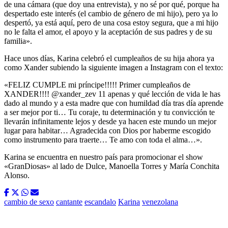
de una cámara (que doy una entrevista), y no sé por qué, porque ha
despertado este interés (el cambio de género de mi hijo), pero ya lo
despertó, ya está aquí, pero de una cosa estoy segura, que a mi hijo
no le falta el amor, el apoyo y la aceptación de sus padres y de su
familia».
Hace unos días, Karina celebró el cumpleaños de su hija ahora ya
como Xander subiendo la siguiente imagen a Instagram con el texto:
«FELIZ CUMPLE mi príncipe!!!!! Primer cumpleaños de
XANDER!!!! @xander_zev 11 apenas y qué lección de vida le has
dado al mundo y a esta madre que con humildad día tras día aprende
a ser mejor por ti… Tu coraje, tu determinación y tu convicción te
llevarán infinitamente lejos y desde ya hacen este mundo un mejor
lugar para habitar… Agradecida con Dios por haberme escogido
como instrumento para traerte… Te amo con toda el alma…».
Karina se encuentra en nuestro país para promocionar el show
«GranDiosas» al lado de Dulce, Manoella Torres y María Conchita
Alonso.
cambio de sexo
cantante
escandalo
Karina
venezolana