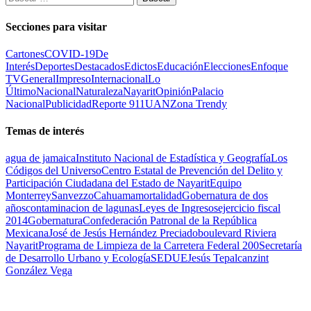
Secciones para visitar
Cartones
COVID-19
De
Interés
Deportes
Destacados
Edictos
Educación
Elecciones
Enfoque
TV
General
Impreso
Internacional
Lo
Último
Nacional
Naturaleza
Nayarit
Opinión
Palacio
Nacional
Publicidad
Reporte 911
UAN
Zona Trendy
Temas de interés
agua de jamaica
Instituto Nacional de Estadística y Geografía
Los
Códigos del Universo
Centro Estatal de Prevención del Delito y
Participación Ciudadana del Estado de Nayarit
Equipo
Monterrey
Sanvezzo
Cahuama
mortalidad
Gobernatura de dos
años
contaminacion de lagunas
Leyes de Ingresos
ejercicio fiscal
2014
Gobernatura
Confederación Patronal de la República
Mexicana
José de Jesús Hernández Preciado
boulevard Riviera
Nayarit
Programa de Limpieza de la Carretera Federal 200
Secretaría
de Desarrollo Urbano y Ecología
SEDUE
Jesús Tepalcanzint
González Vega