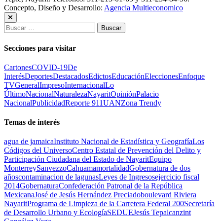
Concepto, Diseño y Desarrollo:
Agencia Multieconomico
Buscar:
Secciones para visitar
Cartones
COVID-19
De
Interés
Deportes
Destacados
Edictos
Educación
Elecciones
Enfoque
TV
General
Impreso
Internacional
Lo
Último
Nacional
Naturaleza
Nayarit
Opinión
Palacio
Nacional
Publicidad
Reporte 911
UAN
Zona Trendy
Temas de interés
agua de jamaica
Instituto Nacional de Estadística y Geografía
Los
Códigos del Universo
Centro Estatal de Prevención del Delito y
Participación Ciudadana del Estado de Nayarit
Equipo
Monterrey
Sanvezzo
Cahuama
mortalidad
Gobernatura de dos
años
contaminacion de lagunas
Leyes de Ingresos
ejercicio fiscal
2014
Gobernatura
Confederación Patronal de la República
Mexicana
José de Jesús Hernández Preciado
boulevard Riviera
Nayarit
Programa de Limpieza de la Carretera Federal 200
Secretaría
de Desarrollo Urbano y Ecología
SEDUE
Jesús Tepalcanzint