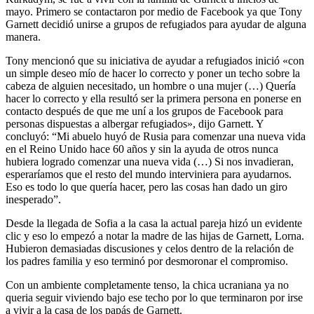
mayo. Primero se contactaron por medio de Facebook ya que Tony
Garnett decidió unirse a grupos de refugiados para ayudar de alguna
manera.
Tony mencionó que su iniciativa de ayudar a refugiados inició «con
un simple deseo mío de hacer lo correcto y poner un techo sobre la
cabeza de alguien necesitado, un hombre o una mujer (…) Quería
hacer lo correcto y ella resultó ser la primera persona en ponerse en
contacto después de que me uní a los grupos de Facebook para
personas dispuestas a albergar refugiados», dijo Garnett. Y
concluyó: “Mi abuelo huyó de Rusia para comenzar una nueva vida
en el Reino Unido hace 60 años y sin la ayuda de otros nunca
hubiera logrado comenzar una nueva vida (…) Si nos invadieran,
esperaríamos que el resto del mundo interviniera para ayudarnos.
Eso es todo lo que quería hacer, pero las cosas han dado un giro
inesperado”.
Desde la llegada de Sofia a la casa la actual pareja hizó un evidente
clic y eso lo empezó a notar la madre de las hijas de Garnett, Lorna.
Hubieron demasiadas discusiones y celos dentro de la relación de
los padres familia y eso terminó por desmoronar el compromiso.
Con un ambiente completamente tenso, la chica ucraniana ya no
queria seguir viviendo bajo ese techo por lo que terminaron por irse
a vivir a la casa de los papás de Garnett.