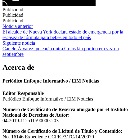
Publicidad
Publicidad
Publicidad
Navegación
Noticia anterior
El alcalde de Nueva York declara estado de emergencia por la
de
escasez de fórmula para bebés en todo el país
entradas
Siguiente noticia
Canelo Álvarez: peleará contra Golovkin por tercera vez en
septiembre
Acerca de
Periódico Enfoque Informativo / EiM Noticias
Editor Responsable
Periódico Enfoque Informativo / EiM Noticias
Número de Certificado de Reserva otorgado por el Instituto
Nacional de Derechos de Autor:
04-2019-112511590000-203
Número de Certificado de Licitud de Título y Contenido:
No. 16146 Expediente CCPRI/3/TC/14/20079