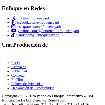
Enfoque en Redes
x.com/enfoquenayarit
facebook.com/enfoquenayarit
instagram.com/enfoquenayarit
youtube.com/@PeriodicoEnfoqueNayarit
tiktok.com/@enfoquenayarit
Una Producción de
Inicio
Acerca de
Publicidad
Contacto
El Clima
Política de Privacidad
Declaración de Accesibilidad
Copyright 2005 - 2026 Periódico Enfoque Informativo – EiM
Noticias. Todos Los Derechos Reservados.
Tepic, Nayarit. Teléfonos: 311-213-01-65 y 311-234-84-56.