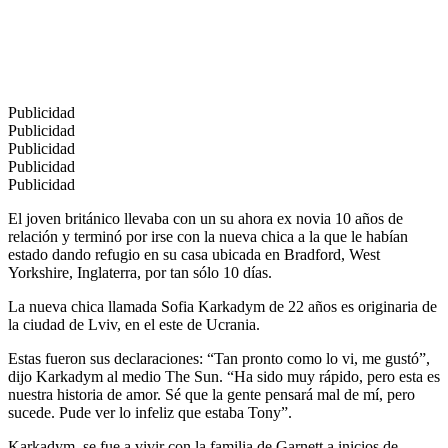
Publicidad
Publicidad
Publicidad
Publicidad
Publicidad
El joven británico llevaba con un su ahora ex novia 10 años de
relación y terminó por irse con la nueva chica a la que le habían
estado dando refugio en su casa ubicada en Bradford, West
Yorkshire, Inglaterra, por tan sólo 10 días.
La nueva chica llamada Sofia Karkadym de 22 años es originaria de
la ciudad de Lviv, en el este de Ucrania.
Estas fueron sus declaraciones: “Tan pronto como lo vi, me gustó”,
dijo Karkadym al medio The Sun. “Ha sido muy rápido, pero esta es
nuestra historia de amor. Sé que la gente pensará mal de mí, pero
sucede. Pude ver lo infeliz que estaba Tony”.
Karkadym, se fue a vivir con la familia de Garnett a inicios de