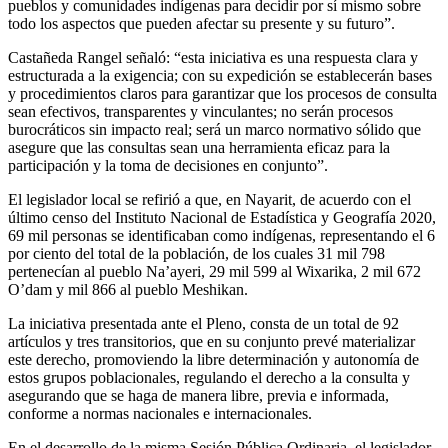
pueblos y comunidades indígenas para decidir por sí mismo sobre
todo los aspectos que pueden afectar su presente y su futuro”.
Castañeda Rangel señaló: “esta iniciativa es una respuesta clara y
estructurada a la exigencia; con su expedición se establecerán bases
y procedimientos claros para garantizar que los procesos de consulta
sean efectivos, transparentes y vinculantes; no serán procesos
burocráticos sin impacto real; será un marco normativo sólido que
asegure que las consultas sean una herramienta eficaz para la
participación y la toma de decisiones en conjunto”.
El legislador local se refirió a que, en Nayarit, de acuerdo con el
último censo del Instituto Nacional de Estadística y Geografía 2020,
69 mil personas se identificaban como indígenas, representando el 6
por ciento del total de la población, de los cuales 31 mil 798
pertenecían al pueblo Na’ayeri, 29 mil 599 al Wixarika, 2 mil 672
O’dam y mil 866 al pueblo Meshikan.
La iniciativa presentada ante el Pleno, consta de un total de 92
artículos y tres transitorios, que en su conjunto prevé materializar
este derecho, promoviendo la libre determinación y autonomía de
estos grupos poblacionales, regulando el derecho a la consulta y
asegurando que se haga de manera libre, previa e informada,
conforme a normas nacionales e internacionales.
En el desarrollo de la misma Sesión Pública Ordinaria, el legislador