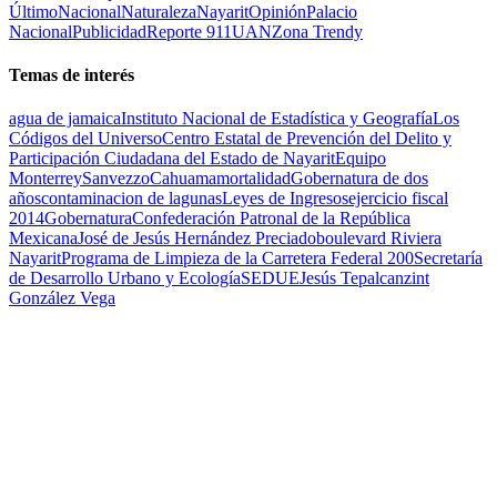
Último
Nacional
Naturaleza
Nayarit
Opinión
Palacio
Nacional
Publicidad
Reporte 911
UAN
Zona Trendy
Temas de interés
agua de jamaica
Instituto Nacional de Estadística y Geografía
Los
Códigos del Universo
Centro Estatal de Prevención del Delito y
Participación Ciudadana del Estado de Nayarit
Equipo
Monterrey
Sanvezzo
Cahuama
mortalidad
Gobernatura de dos
años
contaminacion de lagunas
Leyes de Ingresos
ejercicio fiscal
2014
Gobernatura
Confederación Patronal de la República
Mexicana
José de Jesús Hernández Preciado
boulevard Riviera
Nayarit
Programa de Limpieza de la Carretera Federal 200
Secretaría
de Desarrollo Urbano y Ecología
SEDUE
Jesús Tepalcanzint
González Vega