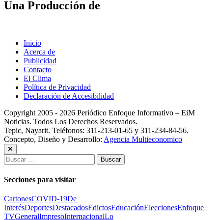
Una Producción de
Inicio
Acerca de
Publicidad
Contacto
El Clima
Política de Privacidad
Declaración de Accesibilidad
Copyright 2005 - 2026 Periódico Enfoque Informativo – EiM
Noticias. Todos Los Derechos Reservados.
Tepic, Nayarit. Teléfonos: 311-213-01-65 y 311-234-84-56.
Concepto, Diseño y Desarrollo:
Agencia Multieconomico
Buscar:
Secciones para visitar
Cartones
COVID-19
De
Interés
Deportes
Destacados
Edictos
Educación
Elecciones
Enfoque
TV
General
Impreso
Internacional
Lo