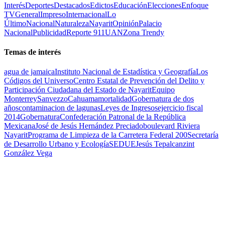
Interés
Deportes
Destacados
Edictos
Educación
Elecciones
Enfoque
TV
General
Impreso
Internacional
Lo
Último
Nacional
Naturaleza
Nayarit
Opinión
Palacio
Nacional
Publicidad
Reporte 911
UAN
Zona Trendy
Temas de interés
agua de jamaica
Instituto Nacional de Estadística y Geografía
Los
Códigos del Universo
Centro Estatal de Prevención del Delito y
Participación Ciudadana del Estado de Nayarit
Equipo
Monterrey
Sanvezzo
Cahuama
mortalidad
Gobernatura de dos
años
contaminacion de lagunas
Leyes de Ingresos
ejercicio fiscal
2014
Gobernatura
Confederación Patronal de la República
Mexicana
José de Jesús Hernández Preciado
boulevard Riviera
Nayarit
Programa de Limpieza de la Carretera Federal 200
Secretaría
de Desarrollo Urbano y Ecología
SEDUE
Jesús Tepalcanzint
González Vega