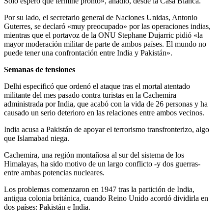
Solo espero que termine pronto», añadió, desde la Casa Blanca.
Por su lado, el secretario general de Naciones Unidas, Antonio
Guterres, se declaró «muy preocupado» por las operaciones indias,
mientras que el portavoz de la ONU Stephane Dujarric pidió «la
mayor moderación militar de parte de ambos países. El mundo no
puede tener una confrontación entre India y Pakistán».
Semanas de tensiones
Delhi especificó que ordenó el ataque tras el mortal atentado
militante del mes pasado contra turistas en la Cachemira
administrada por India, que acabó con la vida de 26 personas y ha
causado un serio deterioro en las relaciones entre ambos vecinos.
India acusa a Pakistán de apoyar el terrorismo transfronterizo, algo
que Islamabad niega.
Cachemira, una región montañosa al sur del sistema de los
Himalayas, ha sido motivo de un largo conflicto -y dos guerras-
entre ambas potencias nucleares.
Los problemas comenzaron en 1947 tras la partición de India,
antigua colonia británica, cuando Reino Unido acordó dividirla en
dos países: Pakistán e India.