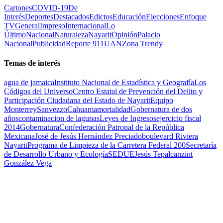
Cartones
COVID-19
De
Interés
Deportes
Destacados
Edictos
Educación
Elecciones
Enfoque
TV
General
Impreso
Internacional
Lo
Último
Nacional
Naturaleza
Nayarit
Opinión
Palacio
Nacional
Publicidad
Reporte 911
UAN
Zona Trendy
Temas de interés
agua de jamaica
Instituto Nacional de Estadística y Geografía
Los
Códigos del Universo
Centro Estatal de Prevención del Delito y
Participación Ciudadana del Estado de Nayarit
Equipo
Monterrey
Sanvezzo
Cahuama
mortalidad
Gobernatura de dos
años
contaminacion de lagunas
Leyes de Ingresos
ejercicio fiscal
2014
Gobernatura
Confederación Patronal de la República
Mexicana
José de Jesús Hernández Preciado
boulevard Riviera
Nayarit
Programa de Limpieza de la Carretera Federal 200
Secretaría
de Desarrollo Urbano y Ecología
SEDUE
Jesús Tepalcanzint
González Vega