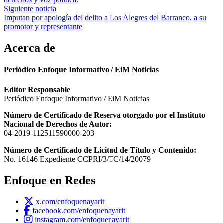
entradas
Siguiente noticia
Imputan por apología del delito a Los Alegres del Barranco, a su
promotor y representante
Acerca de
Periódico Enfoque Informativo / EiM Noticias
Editor Responsable
Periódico Enfoque Informativo / EiM Noticias
Número de Certificado de Reserva otorgado por el Instituto
Nacional de Derechos de Autor:
04-2019-112511590000-203
Número de Certificado de Licitud de Título y Contenido:
No. 16146 Expediente CCPRI/3/TC/14/20079
Enfoque en Redes
x.com/enfoquenayarit
facebook.com/enfoquenayarit
instagram.com/enfoquenayarit