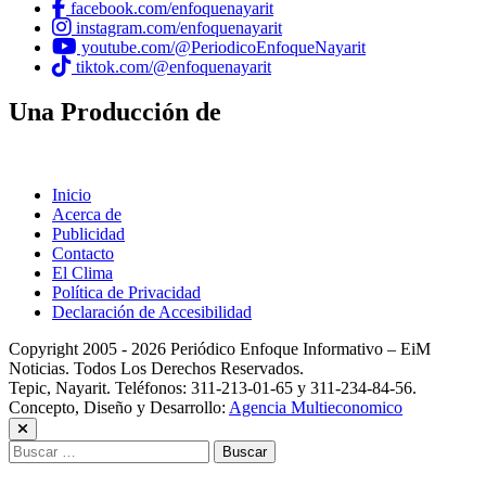
facebook.com/enfoquenayarit
instagram.com/enfoquenayarit
youtube.com/@PeriodicoEnfoqueNayarit
tiktok.com/@enfoquenayarit
Una Producción de
Inicio
Acerca de
Publicidad
Contacto
El Clima
Política de Privacidad
Declaración de Accesibilidad
Copyright 2005 - 2026 Periódico Enfoque Informativo – EiM
Noticias. Todos Los Derechos Reservados.
Tepic, Nayarit. Teléfonos: 311-213-01-65 y 311-234-84-56.
Concepto, Diseño y Desarrollo:
Agencia Multieconomico
Buscar: