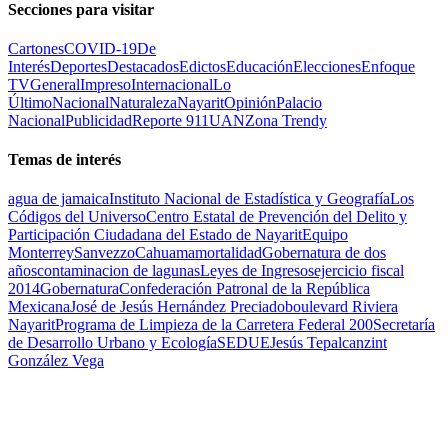
Secciones para visitar
Cartones
COVID-19
De
Interés
Deportes
Destacados
Edictos
Educación
Elecciones
Enfoque
TV
General
Impreso
Internacional
Lo
Último
Nacional
Naturaleza
Nayarit
Opinión
Palacio
Nacional
Publicidad
Reporte 911
UAN
Zona Trendy
Temas de interés
agua de jamaica
Instituto Nacional de Estadística y Geografía
Los
Códigos del Universo
Centro Estatal de Prevención del Delito y
Participación Ciudadana del Estado de Nayarit
Equipo
Monterrey
Sanvezzo
Cahuama
mortalidad
Gobernatura de dos
años
contaminacion de lagunas
Leyes de Ingresos
ejercicio fiscal
2014
Gobernatura
Confederación Patronal de la República
Mexicana
José de Jesús Hernández Preciado
boulevard Riviera
Nayarit
Programa de Limpieza de la Carretera Federal 200
Secretaría
de Desarrollo Urbano y Ecología
SEDUE
Jesús Tepalcanzint
González Vega