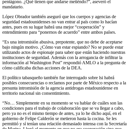
pentágono. ¿Qué tienen que andarse metiéndo?”, aseveró el
mandatario.
López Obrador también aseguró que los cuerpos y agencias de
seguridad estadounidenses no van entrar al país como lo hacían
antes, pues en su lugar habrá una mejor “cooperación” y
entendimiento para “ponernos de acuerdo” entre ambos países.
“Es una intromisión abusiva, prepotente, que no debe de aceptarse
bajo ningún motivo. ¿Cómo van estar espiando? No se puede estar
utilizando actos de espionaje para saber que están haciendo nuestras
instituciones de seguridad. Además con la arrogancia de infiltrar la
información al Washington Post” respondió AMLO a la pregunta de
cómo calificaba dichas acciones de la DEA.
El político tabasqueño también fue interrogado sobre lsi habrá
posibles consecuencias o reclamos por parte de México respecto a la
presunta intromisión de la agencia antidrogas estadounidense en
territorio nacional sin consentimiento.
“No… Simplemente en su momento se va hablar de cuáles son las
condiciones para el trabajo de colaboración que se va llegar a cabo,
pero ya no es el mismo tiempo de antes, ya lo he dicho aquí, en el
gobierno de Felipe Calderón se metieron hasta la cocina. Se les
permitiió y sí tenían una relación demasiado intensa con la Secretaría
de Marina. Llegó el momento en que no era cooperación sino que