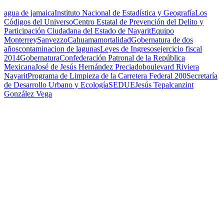
agua de jamaica
Instituto Nacional de Estadística y Geografía
Los
Códigos del Universo
Centro Estatal de Prevención del Delito y
Participación Ciudadana del Estado de Nayarit
Equipo
Monterrey
Sanvezzo
Cahuama
mortalidad
Gobernatura de dos
años
contaminacion de lagunas
Leyes de Ingresos
ejercicio fiscal
2014
Gobernatura
Confederación Patronal de la República
Mexicana
José de Jesús Hernández Preciado
boulevard Riviera
Nayarit
Programa de Limpieza de la Carretera Federal 200
Secretaría
de Desarrollo Urbano y Ecología
SEDUE
Jesús Tepalcanzint
González Vega