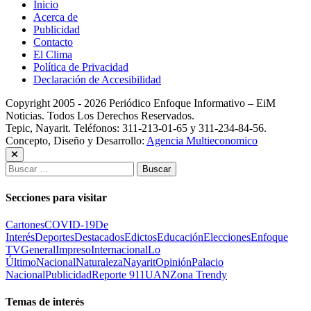
Inicio
Acerca de
Publicidad
Contacto
El Clima
Política de Privacidad
Declaración de Accesibilidad
Copyright 2005 - 2026 Periódico Enfoque Informativo – EiM
Noticias. Todos Los Derechos Reservados.
Tepic, Nayarit. Teléfonos: 311-213-01-65 y 311-234-84-56.
Concepto, Diseño y Desarrollo:
Agencia Multieconomico
Buscar:
Secciones para visitar
Cartones
COVID-19
De
Interés
Deportes
Destacados
Edictos
Educación
Elecciones
Enfoque
TV
General
Impreso
Internacional
Lo
Último
Nacional
Naturaleza
Nayarit
Opinión
Palacio
Nacional
Publicidad
Reporte 911
UAN
Zona Trendy
Temas de interés