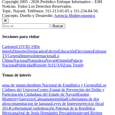
Copyright 2005 - 2026 Periódico Enfoque Informativo – EiM
Noticias. Todos Los Derechos Reservados.
Tepic, Nayarit. Teléfonos: 311-213-01-65 y 311-234-84-56.
Concepto, Diseño y Desarrollo:
Agencia Multieconomico
Buscar:
Secciones para visitar
Cartones
COVID-19
De
Interés
Deportes
Destacados
Edictos
Educación
Elecciones
Enfoque
TV
General
Impreso
Internacional
Lo
Último
Nacional
Naturaleza
Nayarit
Opinión
Palacio
Nacional
Publicidad
Reporte 911
UAN
Zona Trendy
Temas de interés
agua de jamaica
Instituto Nacional de Estadística y Geografía
Los
Códigos del Universo
Centro Estatal de Prevención del Delito y
Participación Ciudadana del Estado de Nayarit
Equipo
Monterrey
Sanvezzo
Cahuama
mortalidad
Gobernatura de dos
años
contaminacion de lagunas
Leyes de Ingresos
ejercicio fiscal
2014
Gobernatura
Confederación Patronal de la República
Mexicana
José de Jesús Hernández Preciado
boulevard Riviera