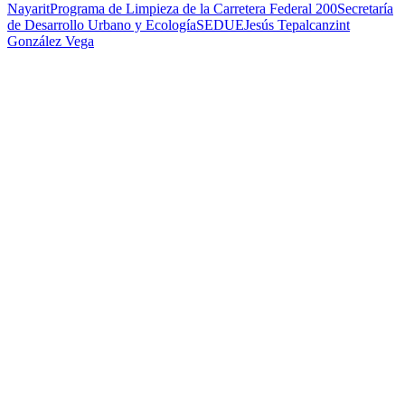
Nayarit
Programa de Limpieza de la Carretera Federal 200
Secretaría
de Desarrollo Urbano y Ecología
SEDUE
Jesús Tepalcanzint
González Vega