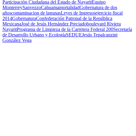
Participación Ciudadana del Estado de Nayarit
Equipo
Monterrey
Sanvezzo
Cahuama
mortalidad
Gobernatura de dos
años
contaminacion de lagunas
Leyes de Ingresos
ejercicio fiscal
2014
Gobernatura
Confederación Patronal de la República
Mexicana
José de Jesús Hernández Preciado
boulevard Riviera
Nayarit
Programa de Limpieza de la Carretera Federal 200
Secretaría
de Desarrollo Urbano y Ecología
SEDUE
Jesús Tepalcanzint
González Vega