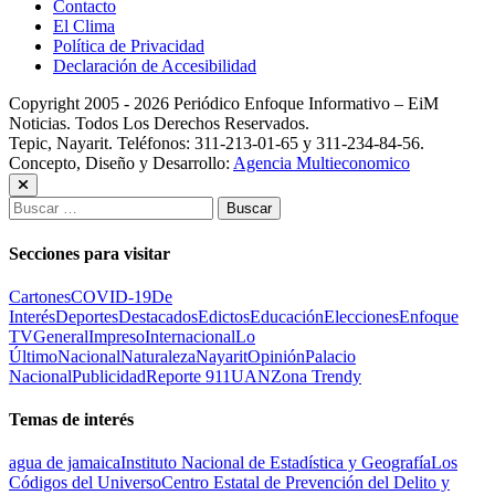
Contacto
El Clima
Política de Privacidad
Declaración de Accesibilidad
Copyright 2005 - 2026 Periódico Enfoque Informativo – EiM
Noticias. Todos Los Derechos Reservados.
Tepic, Nayarit. Teléfonos: 311-213-01-65 y 311-234-84-56.
Concepto, Diseño y Desarrollo:
Agencia Multieconomico
Buscar:
Secciones para visitar
Cartones
COVID-19
De
Interés
Deportes
Destacados
Edictos
Educación
Elecciones
Enfoque
TV
General
Impreso
Internacional
Lo
Último
Nacional
Naturaleza
Nayarit
Opinión
Palacio
Nacional
Publicidad
Reporte 911
UAN
Zona Trendy
Temas de interés
agua de jamaica
Instituto Nacional de Estadística y Geografía
Los
Códigos del Universo
Centro Estatal de Prevención del Delito y