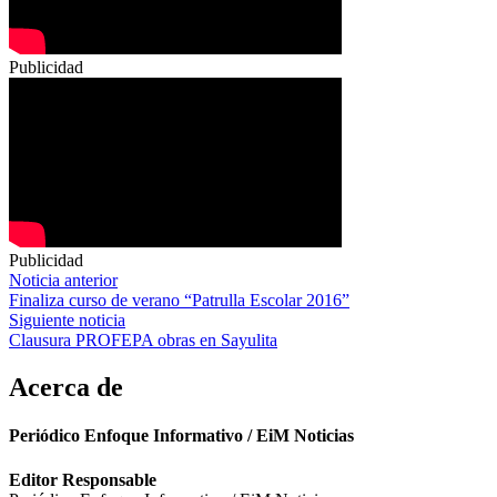
Publicidad
Publicidad
Navegación
Noticia anterior
Finaliza curso de verano “Patrulla Escolar 2016”
de
Siguiente noticia
entradas
Clausura PROFEPA obras en Sayulita
Acerca de
Periódico Enfoque Informativo / EiM Noticias
Editor Responsable