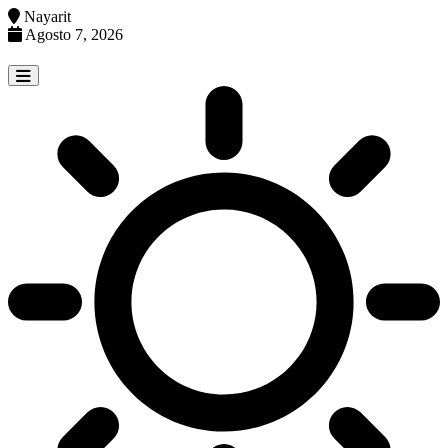
Nayarit
Agosto 7, 2026
Skip
to
content