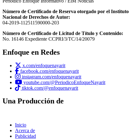
Periódico Enfoque Informativo / EiM Noticias
Número de Certificado de Reserva otorgado por el Instituto
Nacional de Derechos de Autor:
04-2019-112511590000-203
Número de Certificado de Licitud de Título y Contenido:
No. 16146 Expediente CCPRI/3/TC/14/20079
Enfoque en Redes
x.com/enfoquenayarit
facebook.com/enfoquenayarit
instagram.com/enfoquenayarit
youtube.com/@PeriodicoEnfoqueNayarit
tiktok.com/@enfoquenayarit
Una Producción de
Inicio
Acerca de
Publicidad