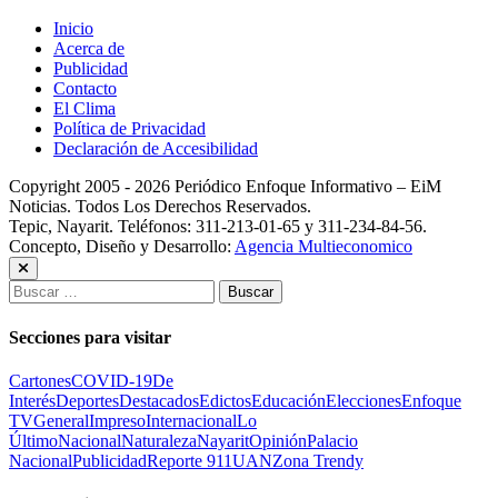
Inicio
Acerca de
Publicidad
Contacto
El Clima
Política de Privacidad
Declaración de Accesibilidad
Copyright 2005 - 2026 Periódico Enfoque Informativo – EiM
Noticias. Todos Los Derechos Reservados.
Tepic, Nayarit. Teléfonos: 311-213-01-65 y 311-234-84-56.
Concepto, Diseño y Desarrollo:
Agencia Multieconomico
Buscar:
Secciones para visitar
Cartones
COVID-19
De
Interés
Deportes
Destacados
Edictos
Educación
Elecciones
Enfoque
TV
General
Impreso
Internacional
Lo
Último
Nacional
Naturaleza
Nayarit
Opinión
Palacio
Nacional
Publicidad
Reporte 911
UAN
Zona Trendy