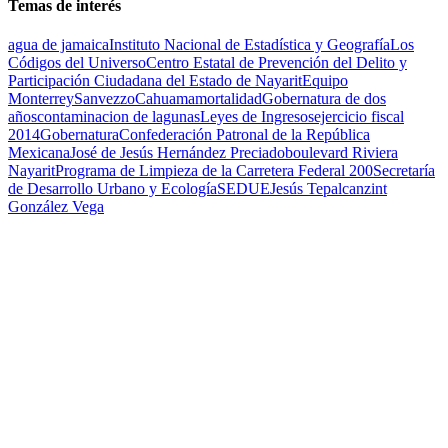
Temas de interés
agua de jamaica
Instituto Nacional de Estadística y Geografía
Los
Códigos del Universo
Centro Estatal de Prevención del Delito y
Participación Ciudadana del Estado de Nayarit
Equipo
Monterrey
Sanvezzo
Cahuama
mortalidad
Gobernatura de dos
años
contaminacion de lagunas
Leyes de Ingresos
ejercicio fiscal
2014
Gobernatura
Confederación Patronal de la República
Mexicana
José de Jesús Hernández Preciado
boulevard Riviera
Nayarit
Programa de Limpieza de la Carretera Federal 200
Secretaría
de Desarrollo Urbano y Ecología
SEDUE
Jesús Tepalcanzint
González Vega