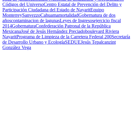
Códigos del Universo
Centro Estatal de Prevención del Delito y
Participación Ciudadana del Estado de Nayarit
Equipo
Monterrey
Sanvezzo
Cahuama
mortalidad
Gobernatura de dos
años
contaminacion de lagunas
Leyes de Ingresos
ejercicio fiscal
2014
Gobernatura
Confederación Patronal de la República
Mexicana
José de Jesús Hernández Preciado
boulevard Riviera
Nayarit
Programa de Limpieza de la Carretera Federal 200
Secretaría
de Desarrollo Urbano y Ecología
SEDUE
Jesús Tepalcanzint
González Vega