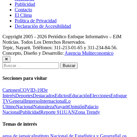
Publicidad
Contacto
El Clima
Política de Privacidad
Declaración de Accesibilidad
Copyright 2005 - 2026 Periódico Enfoque Informativo – EiM
Noticias. Todos Los Derechos Reservados.
Tepic, Nayarit. Teléfonos: 311-213-01-65 y 311-234-84-56.
Concepto, Diseño y Desarrollo:
Agencia Multieconomico
Buscar:
Secciones para visitar
Cartones
COVID-19
De
Interés
Deportes
Destacados
Edictos
Educación
Elecciones
Enfoque
TV
General
Impreso
Internacional
Lo
Último
Nacional
Naturaleza
Nayarit
Opinión
Palacio
Nacional
Publicidad
Reporte 911
UAN
Zona Trendy
Temas de interés
agua de jamaica
Instituto Nacional de Estadística y Geografía
Los